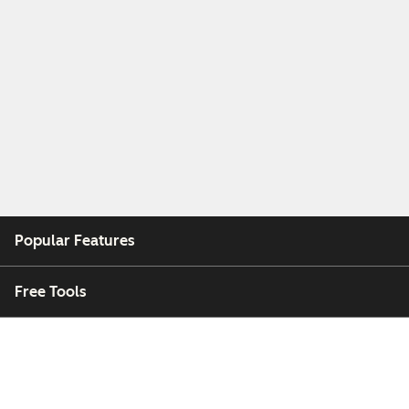
Popular Features
Free Tools
Company
Customers