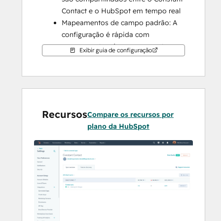
Contact e o HubSpot em tempo real
Mapeamentos de campo padrão: A 
configuração é rápida com 
mapeamentos de campo prontos 
Exibir guia de configuração
para uso já criados para você
Sincronização de histórico: Seus 
dados existentes serão 
sincronizados imediatamente, e as 
atualizações serão sincronizadas à 
Recursos
Compare os recursos por
medida que ocorrerem
plano da HubSpot
Observação: 
os contatos recém-criados 
serão sincronizados com a lista geral de 
contatos.