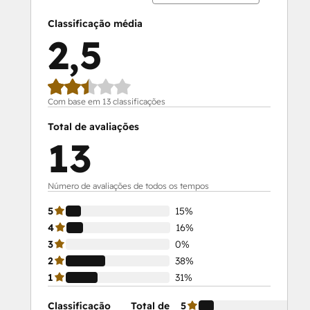
Classificação média
2,5
Com base em 13 classificações
Total de avaliações
13
Número de avaliações de todos os tempos
5
15%
4
16%
3
0%
2
38%
1
31%
Classificação
Total de
5