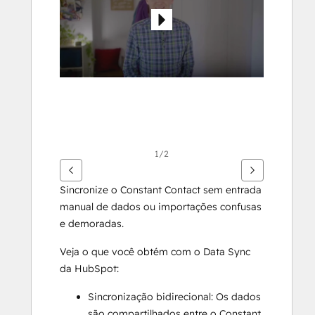
itens
1/2
Sincronize o Constant Contact sem entrada 
manual de dados ou importações confusas 
e demoradas. 
Veja o que você obtém com o Data Sync 
da HubSpot:
Sincronização bidirecional: Os dados 
são compartilhados entre o Constant 