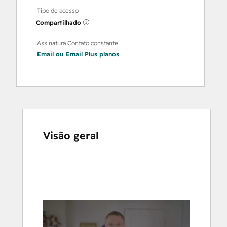
Tipo de acesso
Compartilhado
Assinatura Contato constante
Email
ou
Email Plus
planos
Visão geral
Use
as
setas
para
ver
outros