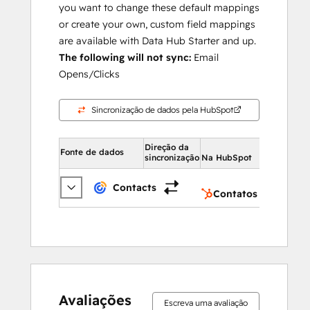
you want to change these default mappings
or create your own, custom field mappings
are available with Data Hub Starter and up.
The following will not sync:
Email
Opens/Clicks
Sincronização de dados pela HubSpot
Direção da
Na HubSp
Fonte de dados
sincronização
Na HubSpot
Conta
Contacts
Contatos
0%
15%
16%
31%
38%
0%
15%
16%
31%
38%
concluído
concluído
concluído
concluído
concluído
concluído
concluído
concluído
concluído
concluído
Avaliações
Escreva uma avaliação