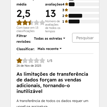
média
avaliações
4
2,5
13
3
2
Número de
1
avaliações
Com base em 13
de todos os
classificações
tempos
Filtrar
Todas as estrelas
revisões:
Mais recente
Classificar:
1/5
26 de Nov de 2025
As limitações de transferência
de dados forçam as vendas
adicionais, tornando-o
inutilizável
A transferência de todos os dados requer um
upsell na assinatura