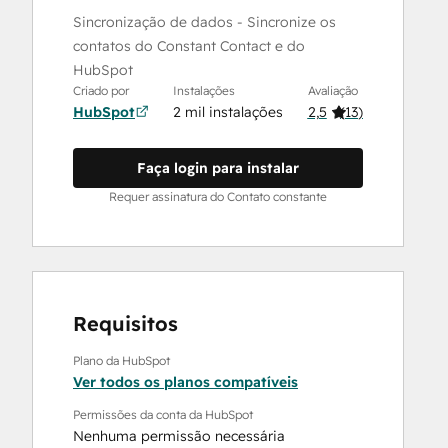
Sincronização de dados - Sincronize os
contatos do Constant Contact e do
HubSpot
Criado por
Instalações
Avaliação
HubSpot
2 mil instalações
2,5
(
13
)
Faça login para instalar
Requer assinatura do Contato constante
Requisitos
Plano da HubSpot
Ver todos os planos compatíveis
Permissões da conta da HubSpot
Nenhuma permissão necessária