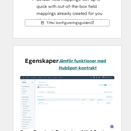
quick with out-of-the-box field 
mappings already created for you
Historical syncing: Your existing data 
Titta i konfigureringsguiden
will sync right away, and updates will 
sync as they happen
note: 
Newly created contacts will sync to 
the general contacts list.
Egenskaper
Jämför funktioner med
HubSpot-kontrakt