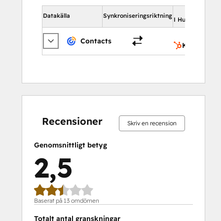
Datakälla
Synkroniseringsriktning
I HubSpot
Contacts
Kontakter
0 %
15 %
16 %
31 %
38 %
0 %
15 %
16 %
31 %
38 %
slutfört
slutfört
slutfört
slutfört
slutfört
slutfört
slutfört
slutfört
slutfört
slutfört
Recensioner
Skriv en recension
Genomsnittligt betyg
2,5
Baserat på 13 omdömen
Totalt antal granskningar