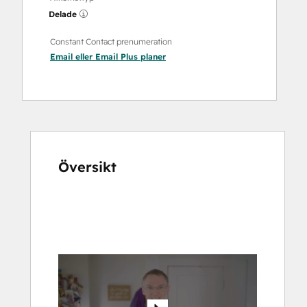
Delade
Constant Contact prenumeration
Email
eller
Email Plus
planer
Översikt
Använd
piltangenterna
för
att
se
andra
alternativ