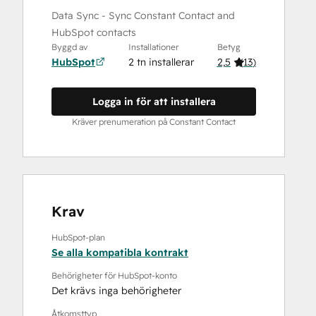
Data Sync - Sync Constant Contact and
HubSpot contacts
Byggd av
Installationer
Betyg
HubSpot
2 tn installerar
2,5
(
13
)
Logga in för att installera
Kräver prenumeration på Constant Contact
Krav
HubSpot-plan
Se alla kompatibla kontrakt
Behörigheter för HubSpot-konto
Det krävs inga behörigheter
Åtkomsttyp