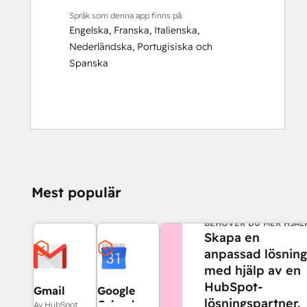
Språk som denna app finns på
Engelska
,
Franska
,
Italienska
,
Nederländska
,
Portugisiska
och
Spanska
Mest populär
BEHÖVER DU MER HJÄL
Skapa en
anpassad lösning
med hjälp av en
HubSpot-
Gmail
Google
lösningspartner.
Calendar
Av HubSpot