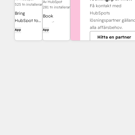
Av HubSpot
525 tn installerar
Få kontakt med
281 tn installerar
HubSpots
Bring
Book
lösningspartner gällan
HubSpot to
meetings
alla affärsbehov.
your inbox
App
App
quickly and
with the
Hitta en partner
easily with
HubSpot
HubSpot and
integration
Google
for Gmail.
Calendar.