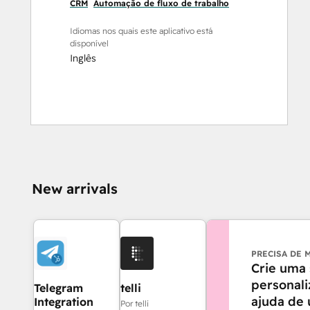
CRM
Automação de fluxo de trabalho
Idiomas nos quais este aplicativo está
disponível
Inglês
New arrivals
PRECISA DE 
Crie uma 
personal
Telegram
telli
ajuda de
Integration
Por telli