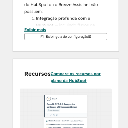
do HubSpot ou o Breeze Assistant não 
possuem:
Integração profunda com o 
HubSpot
 — incluindo fluxos de 
Exibir mais
trabalho, pontuação de leads e 
Exibir guia de configuração
relatórios.
Um ambiente de teste para 
alterações criadas por IA
 — seu LLM 
nunca acessa diretamente o 
HubSpot; ele apenas propõe “planos 
Recursos
de gravação”, que são revisados por 
Compare os recursos por
você e executados pela plataforma 
plano da HubSpot
Daeda AI.
Permissões de leitura granulares
 — 
exponha à Daeda AI (e, portanto, ao 
seu LLM) apenas o que você deseja, 
desde escopos completos de objetos 
até registros individuais; o modelo 