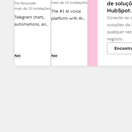
de soluçõ
mais de 10 instalações
Por Resonate
mais de 10 instalações
HubSpot.
The #1 AI voice
Telegram chats,
Conecte-se 
platform with AI
automations, and
soluções da
agents that sell,
deal rooms, fully
qualquer ne
support and
inside HubSpot
negócio.
operate - across
(UI Cards,
millions of calls
Encontr
Workflow Actions,
App
App
Inbox / HelpDesk
Channel)