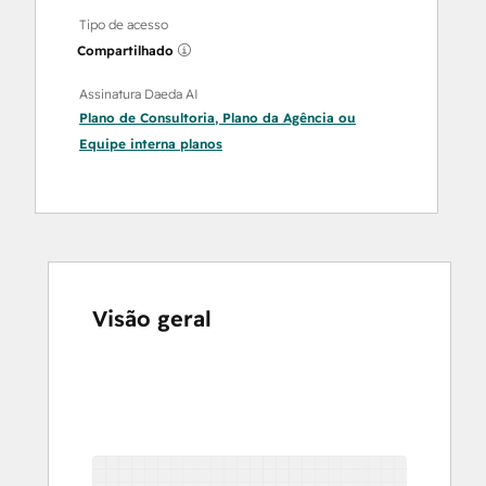
Tipo de acesso
Compartilhado
Assinatura Daeda AI
Plano de Consultoria
,
Plano da Agência
ou
Equipe interna
planos
Visão geral
Use
as
setas
para
ver