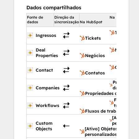
Dados compartilhados
Fonte de
Direção da
Na HubSpot
dados
sincronização
Na HubSpot
Tickets
Ingressos
Tickets
Deal
Negócios
Properties
Negócios
Contatos
Contact
Contatos
Propriedade
Companies
da empresa
Propriedades da empres
Fluxos de
Workflows
trabalho
Fluxos de trabalho
[Ativo] Obje
Custom
personaliza
Objects
[Ativo] Objetos
personalizados