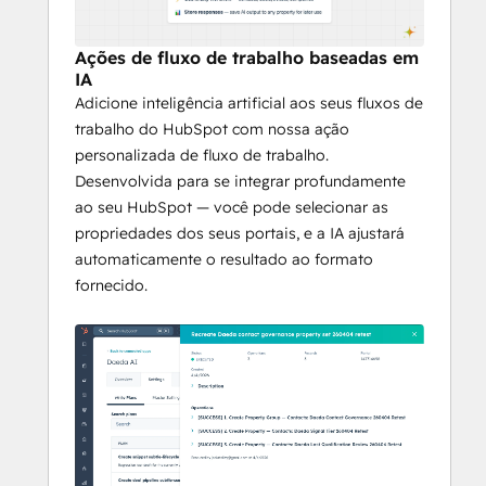
de permissão é o mais avançado do 
mercado.
Ações de fluxo de trabalho baseadas em
Com esses recursos, você pode fazer 
IA
perguntas com segurança, implementar 
Adicione inteligência artificial aos seus fluxos de
mudanças abrangentes e até mesmo 
trabalho do HubSpot com nossa ação
automatizar processos usando IA — com a 
personalizada de fluxo de trabalho.
certeza de que seu Claude, Codex ou outro 
Desenvolvida para se integrar profundamente
modelo não pode ler informações fora do 
ao seu HubSpot — você pode selecionar as
sistema de permissões nem alterar 
propriedades dos seus portais, e a IA ajustará
diretamente o HubSpot sem aprovação 
automaticamente o resultado ao formato
humana.
fornecido.