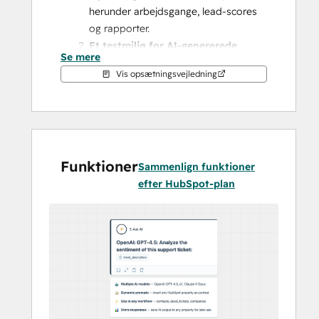
herunder arbejdsgange, lead-scores 
og rapporter.
Et testmiljø for AI-genererede 
Se mere
ændringer
 – din LLM rører aldrig ved 
Vis opsætningsvejledning
HubSpot, men kan kun foreslå 
"skriveplaner", som derefter 
gennemgås af dig og udføres af 
Daeda AI-platformen.
Detaljerede læsetilladelser
 – vis kun 
Funktioner
det, du ønsker, til Daeda AI (og 
Sammenlign funktioner
dermed din LLM), lige fra fulde 
efter HubSpot-plan
objektomfang til individuelle poster; 
tilladelsesmodellen er den mest 
avancerede på markedet.
Med disse muligheder kan du trygt stille 
spørgsmål, gennemføre omfattende 
ændringer og endda automatisere ved 
hjælp af AI – trygt i vissheden om, at din 