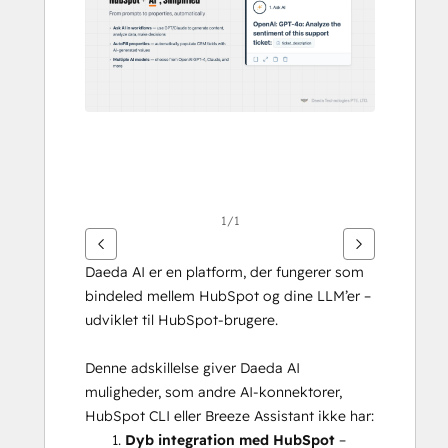
elementer
1/1
Daeda AI er en platform, der fungerer som 
bindeled mellem HubSpot og dine LLM’er – 
udviklet til HubSpot-brugere.
Denne adskillelse giver Daeda AI 
muligheder, som andre AI-konnektorer, 
HubSpot CLI eller Breeze Assistant ikke har:
Dyb integration med HubSpot
 – 