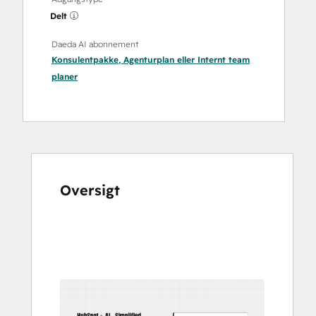
Delt
Daeda AI abonnement
Konsulentpakke
,
Agenturplan
eller
Internt team
planer
Oversigt
Brug
piletasterne
til
at
se
andre