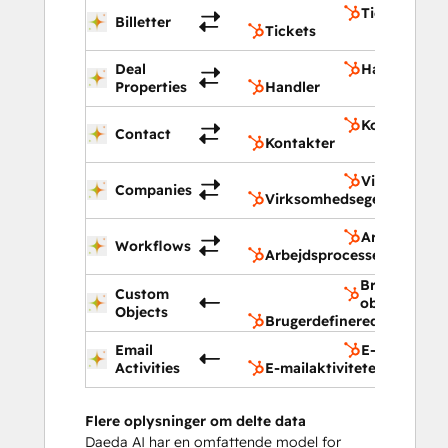
Tickets
Billetter
Tickets
Deal
Handler
Properties
Handler
Kontakter
Contact
Kontakter
Virksomhed
Companies
Virksomhedsegenskaber
Arbejdsproc
Workflows
Arbejdsprocesser
Brugerdefin
Custom
objekter
Objects
Brugerdefinerede objekte
Email
E-mailaktivi
Activities
E-mailaktiviteter
Flere oplysninger om delte data
Daeda AI har en omfattende model for