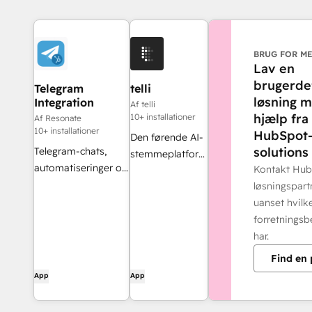
BRUG FOR M
Lav en
brugerde
Telegram
telli
løsning 
Integration
Af telli
hjælp fra
10+ installationer
Af Resonate
10+ installationer
HubSpot
Den førende AI-
solutions
Telegram-chats,
stemmeplatform
automatiseringer og
Kontakt Hu
med AI-agenter,
deal rooms – alt
løsningspart
der sælger, yder
sammen direkte i
uanset hvilk
support og
HubSpot (UI-kort,
forretnings
varetager driften
workflow-
har.
– i forbindelse
handlinger,
med millioner af
Find en 
indbakke/helpdesk-
opkald
App
App
kanal)