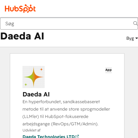
Daeda AI
Marketplace
Apps
Daeda AI
Byg
App
Daeda AI
En hyperforbundet, sandkassebaseret
metode til at anvende store sprogmodeller
(LLM’er) til HubSpot-fokuserede
arbejdsgange (RevOps/GTM/Admin).
Udviklet af
Daeda Technologies LTD