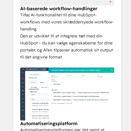
Claude, Codex eller anden model ikke kan 
AI-baserede workflow-handlinger
læse oplysninger uden for 
Tilføj AI-funktionalitet til dine HubSpot-
tilladelsessystemet og ændre HubSpot 
workflows med vores skræddersyede workflow-
direkte uden menneskelig godkendelse.
handling.
Den er udviklet til at integrere tæt med din
HubSpot – du kan vælge egenskaberne for dine
portaler, og AI’en tilpasser automatisk sit output
til det angivne format.
Automatiseringsplatform
Automatiseringsplatformen gør det nemt at