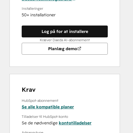
Installeringer
50+ installationer
Log på for at installere
Kræver Daeda AI-abonnement
Planlæg demo
Krav
HubSpot-abonnement
Se alle kompatible planer
Tilladelser til HubSpot-konto
Se de nødvendige
kontotilladelser
Adgangstype