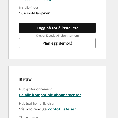
Installeringer
50+ installasjoner
Logg på for å installere
Krever Daeda AI-abonnement
Planlegg demo
Krav
HubSpot-abonnement
Se alle kompatible abonnementer
HubSpot-kontotillatelser
Vis nødvendige
kontotillatelser
Tilgangstype