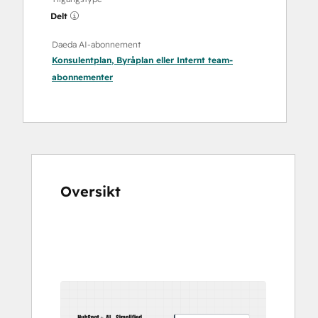
Delt
Daeda AI-abonnement
Konsulentplan
,
Byråplan
eller
Internt team
-
abonnementer
Oversikt
Bruk
piltastene
for
å
vise
andre