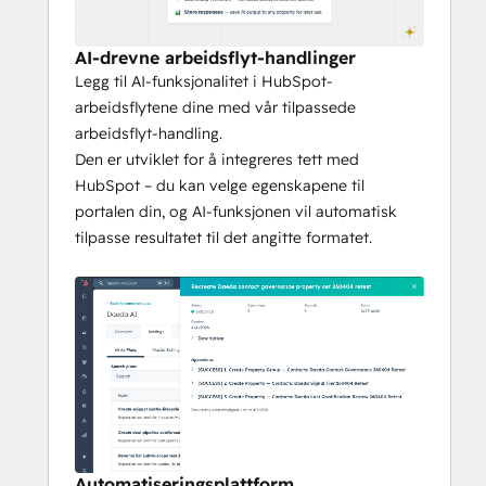
Claude, Codex eller annen modell ikke kan 
lese informasjon utenfor tillatelsessystemet 
AI-drevne arbeidsflyt-handlinger
og endre HubSpot direkte uten 
Legg til AI-funksjonalitet i HubSpot-
menneskelig godkjenning.
arbeidsflytene dine med vår tilpassede
arbeidsflyt-handling.
Den er utviklet for å integreres tett med
HubSpot – du kan velge egenskapene til
portalen din, og AI-funksjonen vil automatisk
tilpasse resultatet til det angitte formatet.
Automatiseringsplattform