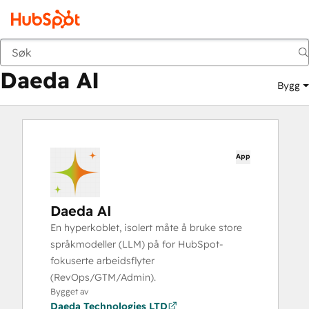
Daeda AI
Markedsted
Apper
Daeda AI
Bygg
App
Daeda AI
En hyperkoblet, isolert måte å bruke store
språkmodeller (LLM) på for HubSpot-
fokuserte arbeidsflyter
(RevOps/GTM/Admin).
Bygget av
Daeda Technologies LTD