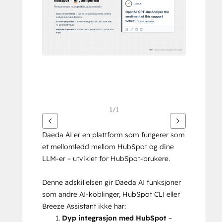
elementer
1/1
Daeda AI er en plattform som fungerer som 
et mellomledd mellom HubSpot og dine 
LLM-er – utviklet for HubSpot-brukere.
Denne adskillelsen gir Daeda AI funksjoner 
som andre AI-koblinger, HubSpot CLI eller 
Breeze Assistant ikke har:
Dyp integrasjon med HubSpot
 – 