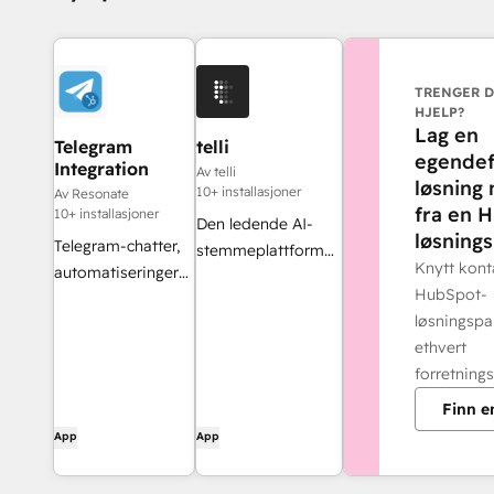
TRENGER D
HJELP?
Lag en
Telegram
telli
egendef
Integration
Av telli
løsning
10+ installasjoner
Av Resonate
fra en 
10+ installasjoner
Den ledende AI-
løsnings
Telegram-chatter,
stemmeplattformen
Knytt kon
automatiseringer
med AI-agenter
HubSpot-
og
som selger, yter
løsningspa
forhandlingsrom,
kundestøtte og
ethvert
helt integrert i
utfører oppgaver –
forretning
HubSpot (UI-kort,
gjennom millioner
arbeidsflyt-
av samtaler
Finn e
handlinger,
App
App
innboks/helpdesk-
kanal)