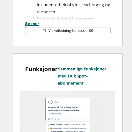
inkludert arbeidsflyter, lead-poeng og 
rapporter.
Et testmiljø for AI-genererte 
Se mer
endringer
 – LLM-en din berører aldri 
Vis veiledning for oppsett
HubSpot, den kan bare foreslå 
«skriveplaner» som deretter 
gjennomgås av deg og utføres av 
Daeda AI-plattformen.
Detaljerte lesetillatelser
 – vis kun 
Funksjoner
det du ønsker til Daeda AI (og 
Sammenlign funksjoner
dermed din LLM), fra hele objektrom 
med HubSpot-
til individuelle poster; 
abonnement
tillatelsesmodellen er den mest 
avanserte på markedet.
Med disse funksjonene kan du trygt stille 
spørsmål, gjennomføre omfattende 
endringer og til og med automatisere ved 
hjelp av AI – trygg i vissheten om at din 