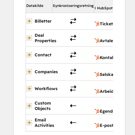
I Hub
Datakilde
Synkroniseringsretning
I HubSpot
Ti
Billetter
Tickets
Deal
Av
Properties
Avtaler
Ko
Contact
Kontakter
Se
Companies
Selskapsegensk
Ar
Workflows
Arbeidsflyt
Ege
Custom
obj
Objects
Egendefinerte o
Email
E-p
Activities
E-postaktivitete