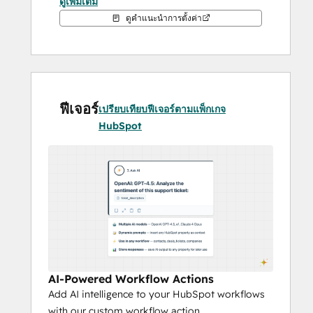
ดูเพิ่มเติม
changes
 - your LLM never touches 
ดูคำแนะนำการตั้งค่า
HubSpot, it can only propose "write 
plans" that are then review by you 
and executed by the Daeda AI 
platform.
Granular read permissions
 - expose 
ฟีเจอร์
only what you want to Daeda AI (and 
เปรียบเทียบฟีเจอร์ตามแพ็กเกจ
therefore your LLM) from full object 
HubSpot
scopes to individual records, the 
permission model is the most 
advanced on the market.
With these abilities, you can safely ask 
questions, implement sweeping changes 
and even automate using AI - safe the in 
the knowledge that your Claude, Codex or 
other model can't read information outside 
AI-Powered Workflow Actions
the permission system and change directly 
Add AI intelligence to your HubSpot workflows
change HubSpot without human approval.
with our custom workflow action.