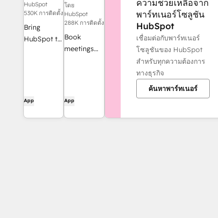
ความช่วยเหลือจาก
HubSpot
โดย
พาร์ทเนอร์โซลูชัน
530K การติดตั้ง
HubSpot
288K การติดตั้ง
HubSpot
Bring
Book
เชื่อมต่อกับพาร์ทเนอร์
HubSpot to
meetings
โซลูชันของ HubSpot
your inbox
quickly and
สำหรับทุกความต้องการ
with the
easily with
ทางธุรกิจ
HubSpot
HubSpot
integration
ค้นหาพาร์ทเนอร์
and Google
for Gmail.
App
App
Calendar.