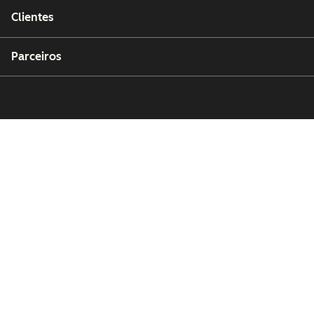
Clientes
Parceiros
Copyright © 2026 HubSpot, Inc.
Centro de recursos jurídicos
Política de privacidade
Segurança