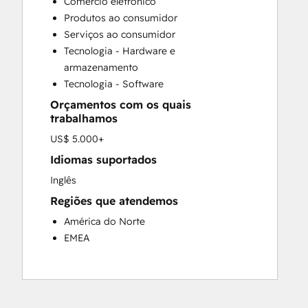
Comércio eletrônico
Customer Marketing
Produtos ao consumidor
Customer Success Training
Serviços ao consumidor
Customer Support Training
Tecnologia - Hardware e
Customer Survey and Analysis
armazenamento
Email Marketing
Tecnologia - Software
Full Inbound Marketing Services
Orçamentos com os quais
Help Desk Implementation
trabalhamos
Knowledge Base Development
US$ 5.000+
Paid Advertising
Public Relations
Idiomas suportados
Sales and Marketing Alignment
Inglês
Sales Coaching and Training
Regiões que atendemos
Sales Enablement
América do Norte
Search Engine Optimization
EMEA
Social Media
Video Production
Website Design
Website Development
Website Migration