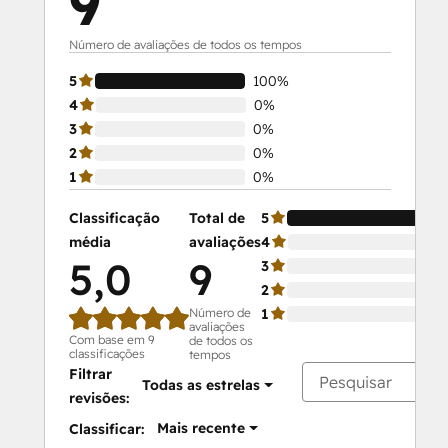
9
Número de avaliações de todos os tempos
5
100%
4
0%
3
0%
2
0%
1
0%
Classificação
Total de
5
média
avaliações
4
5,0
9
3
2
Número de
1
avaliações
Com base em 9
de todos os
classificações
tempos
Filtrar
Todas as estrelas
revisões:
Mais recente
Classificar: