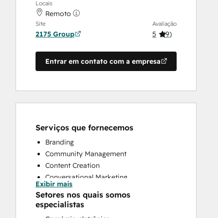
Locais
Remoto
Site
Avaliação
2175 Group
5
(
9
)
Entrar em contato com a empresa
Serviços que fornecemos
Branding
Community Management
Content Creation
Conversational Marketing
Exibir mais
CRM Implementation
Setores nos quais somos
CRM Migration
especialistas
Custom API Integrations