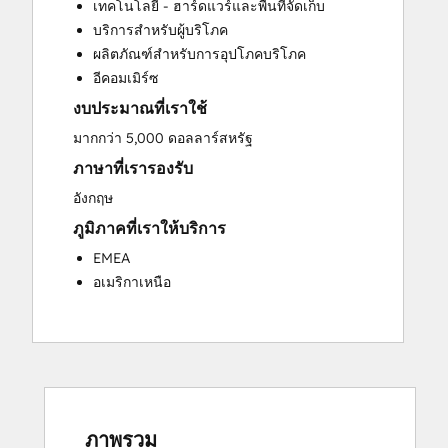
เทคโนโลยี - ฮาร์ดแวร์และพื้นที่จัดเก็บ
Customer Marketing
บริการสำหรับผู้บริโภค
Customer Success Training
ผลิตภัณฑ์สำหรับการอุปโภคบริโภค
Customer Support Training
อีคอมเมิร์ซ
Customer Survey and Analysis
งบประมาณที่เราใช้
Email Marketing
Full Inbound Marketing Services
มากกว่า 5,000 ดอลลาร์สหรัฐ
Help Desk Implementation
ภาษาที่เรารองรับ
Knowledge Base Development
อังกฤษ
Paid Advertising
ภูมิภาคที่เราให้บริการ
Public Relations
Sales and Marketing Alignment
EMEA
Sales Coaching and Training
อเมริกาเหนือ
Sales Enablement
Search Engine Optimization
Social Media
Video Production
Website Design
Website Development
ภาพรวม
Website Migration