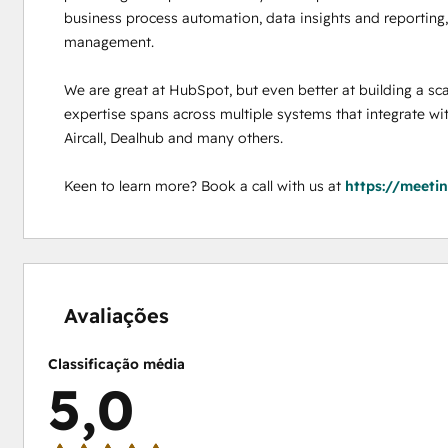
business process automation, data insights and reporting, 
management. 

We are great at HubSpot, but even better at building a sca
expertise spans across multiple systems that integrate wi
Aircall, Dealhub and many others. 

Keen to learn more? Book a call with us at 
https://meeti
0%
0%
0%
0%
100%
concluído
concluído
concluído
concluído
concluído
Avaliações
Classificação média
5,0