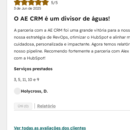
5/5
3 de Jun de 2025
O AE CRM é um divisor de águas!
A parceria com a AE CRM foi uma grande vitória para a noss
nossa estratégia de RevOps, otimizar o HubSpot e alinhar 
cuidadosa, personalizada e impactante. Agora temos relatóri
nosso pipeline. Recomendo fortemente a parceria com Alex e
com a HubSpot!
Serviços prestados
3, 5, 11, 10 e 9
Holycross, D.
Relatório
Útil (0)
Ver todas as avaliações dos clientes