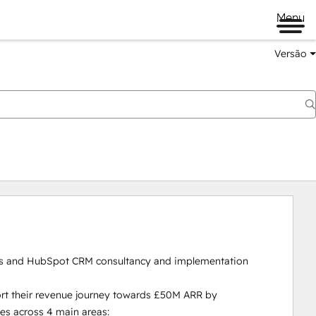
Menu
Versão
s and HubSpot CRM consultancy and implementation 
rt their revenue journey towards £50M ARR by 
s across 4 main areas:
