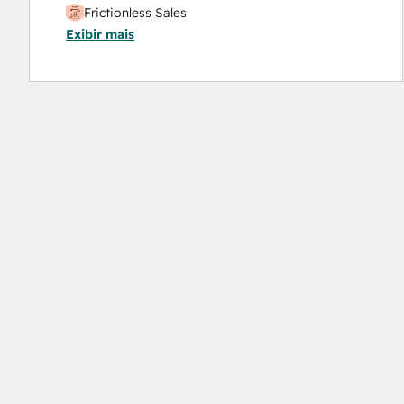
Frictionless Sales
Exibir mais
HubSpot Sales Hub Software Certification
HubSpot Solutions Partner
Inbound
Inbound Sales
Platform Consulting
Service Hub Software