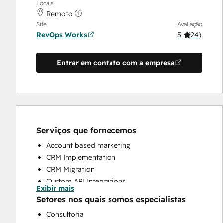
Locais
Remoto
Site
Avaliação
RevOps Works
5
(
24
)
Entrar em contato com a empresa
Serviços que fornecemos
Account based marketing
CRM Implementation
CRM Migration
Custom API Integrations
Exibir mais
Customer Marketing
Setores nos quais somos especialistas
Customer Success Training
Consultoria
Customer Support Training