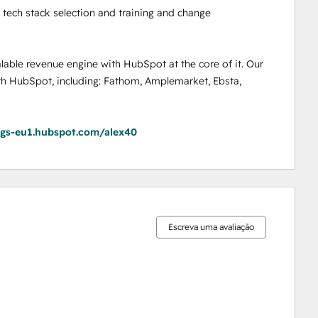
tech stack selection and training and change 
lable revenue engine with HubSpot at the core of it. Our 
th HubSpot, including: Fathom, Amplemarket, Ebsta, 
ngs-eu1.hubspot.com/alex40
0%
0%
0%
0%
100%
concluído
concluído
concluído
concluído
concluído
Escreva uma avaliação