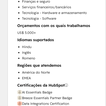
Finanças e seguro
Customer Survey and Analysis
Serviços financeiros/bancários
Email Marketing
Tecnologia - Hardware e armazenamento
Full Inbound Marketing Services
Tecnologia - Software
Help Desk Implementation
Orçamentos com os quais trabalhamos
HubSpot Onboarding
Knowledge Base Development
US$ 5.000+
Marketing Hub Enterprise Onboarding
Idiomas suportados
Marketing Hub Professional Onboarding
Hindu
Programmable Automation
Inglês
Sales and Marketing Alignment
Romeno
Sales Coaching and Training
Regiões que atendemos
Sales Enablement
Sales Hub Enterprise Onboarding
América do Norte
Sales Hub Professional Onboarding
EMEA
Service Hub Enterprise Onboarding
Certificações da HubSpot
Service Hub Professional Onboarding
AI Essentials Badge
Breeze Essentials Partner Badge
Data Integrations Certification