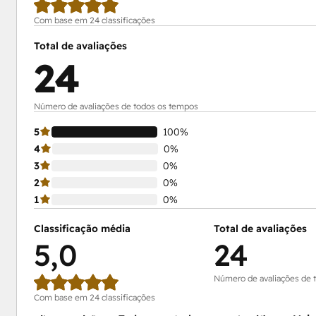
Com base em 24 classificações
Total de avaliações
24
Número de avaliações de todos os tempos
5
100%
4
0%
3
0%
2
0%
1
0%
Classificação média
Total de avaliações
5,0
24
Número de avaliações de 
Com base em 24 classificações