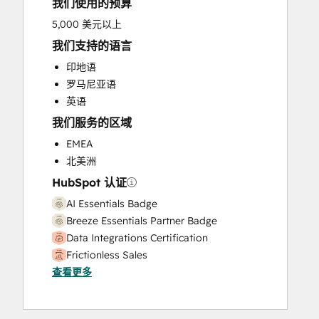
我们使用的预算
HubSpot Onboarding
Knowledge Base Development
5,000 美元以上
Marketing Hub Enterprise Onboarding
我们支持的语言
Marketing Hub Professional Onboarding
印地语
Programmable Automation
罗马尼亚语
Sales and Marketing Alignment
英语
Sales Coaching and Training
我们服务的区域
Sales Enablement
Sales Hub Enterprise Onboarding
EMEA
Sales Hub Professional Onboarding
北美洲
Service Hub Enterprise Onboarding
HubSpot 认证
Service Hub Professional Onboarding
AI Essentials Badge
Breeze Essentials Partner Badge
Data Integrations Certification
Frictionless Sales
查看更多
HubSpot Implementation for Partners
HubSpot Sales Hub Software
Certification