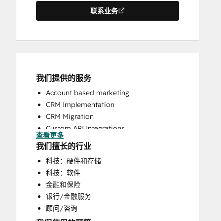
联系业务
我们提供的服务
Account based marketing
CRM Implementation
CRM Migration
Custom API Integrations
查看更多
Customer Marketing
我们擅长的行业
Customer Success Training
科技：硬件和存储
Customer Support Training
科技：软件
Customer Survey and Analysis
金融和保险
Email Marketing
银行/金融服务
Full Inbound Marketing Services
顾问/咨询
Help Desk Implementation