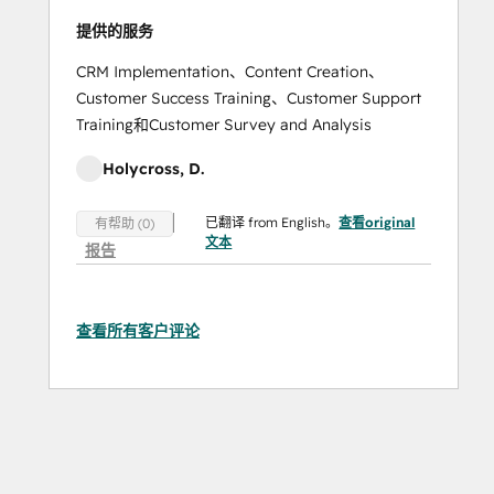
提供的服务
CRM Implementation、Content Creation、
Customer Success Training、Customer Support
Training和Customer Survey and Analysis
Holycross, D.
已翻译 from English。
查看original
有帮助 (0)
文本
报告
查看所有客户评论