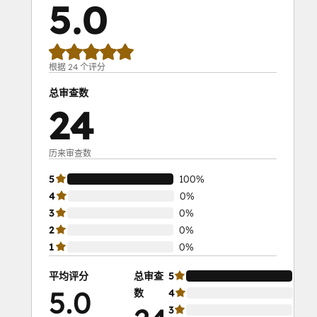
5.0
根据 24 个评分
总审查数
24
历来审查数
5
100%
4
0%
3
0%
2
0%
1
0%
平均评分
总审查
5
10
5.0
数
4
0%
3
0%