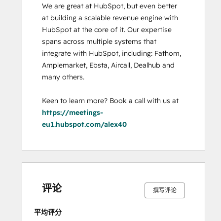
We are great at HubSpot, but even better 
at building a scalable revenue engine with 
HubSpot at the core of it. Our expertise 
spans across multiple systems that 
integrate with HubSpot, including: Fathom, 
Amplemarket, Ebsta, Aircall, Dealhub and 
many others. 

Keen to learn more? Book a call with us at 
https://meetings-
eu1.hubspot.com/alex40
0%
0%
0%
0%
100%
0%
0%
0%
0%
100%
完
完
完
完
完
完
完
完
完
完
成
成
成
成
成
成
成
成
成
成
评论
撰写评论
平均评分