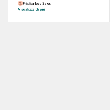
Frictionless Sales
Visualizza di più
HubSpot Sales Hub Software Certification
HubSpot Solutions Partner
Inbound
Inbound Sales
Platform Consulting
Service Hub Software