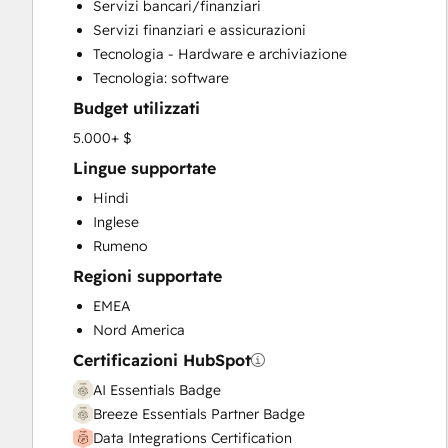
Servizi bancari/finanziari
Customer Survey and Analysis
Servizi finanziari e assicurazioni
Email Marketing
Tecnologia - Hardware e archiviazione
Full Inbound Marketing Services
Tecnologia: software
Help Desk Implementation
Budget utilizzati
HubSpot Onboarding
Knowledge Base Development
5.000+ $
Marketing Hub Enterprise Onboarding
Lingue supportate
Marketing Hub Professional Onboarding
Hindi
Programmable Automation
Inglese
Sales and Marketing Alignment
Rumeno
Sales Coaching and Training
Regioni supportate
Sales Enablement
Sales Hub Enterprise Onboarding
EMEA
Sales Hub Professional Onboarding
Nord America
Service Hub Enterprise Onboarding
Certificazioni HubSpot
Service Hub Professional Onboarding
AI Essentials Badge
Breeze Essentials Partner Badge
Data Integrations Certification