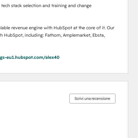
tech stack selection and training and change 
lable revenue engine with HubSpot at the core of it. Our 
th HubSpot, including: Fathom, Amplemarket, Ebsta, 
ngs-eu1.hubspot.com/alex40
Percentuale
Percentuale
Percentuale
Percentuale
Percentuale
completamento:
completamento:
completamento:
completamento:
completamento:
0%
0%
0%
0%
100%
Scrivi una recensione