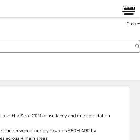
Menu
Crea
s and HubSpot CRM consultancy and implementation 
rt their revenue journey towards £50M ARR by 
s across 4 main areas:
