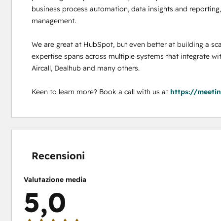
business process automation, data insights and reporting, 
management. 

We are great at HubSpot, but even better at building a sca
expertise spans across multiple systems that integrate wi
Aircall, Dealhub and many others. 

Keen to learn more? Book a call with us at 
https://meeti
Percentuale
Percentuale
Percentuale
Percentuale
Percentuale
completamento:
completamento:
completamento:
completamento:
completamento:
0%
0%
0%
0%
100%
Recensioni
Valutazione media
5,0