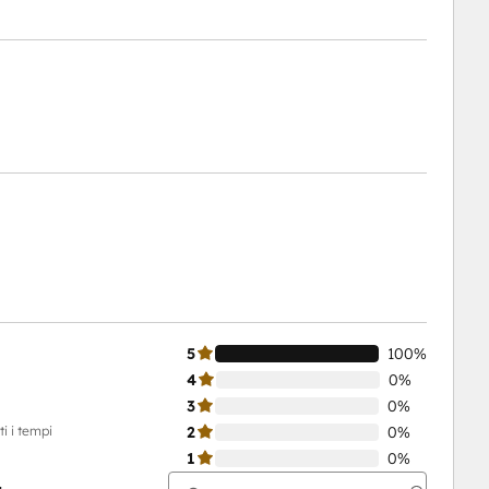
5
100%
4
0%
3
0%
i i tempi
2
0%
1
0%