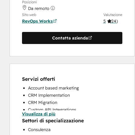
Posizioni
Da remoto
Sito web
Valutazione
RevOps Works
5
(
24
)
Contatta azienda
Servizi offerti
Account based marketing
CRM Implementation
CRM Migration
Custom API Integrations
Visualizza di più
Customer Marketing
Settori di specializzazione
Customer Success Training
Consulenza
Customer Support Training