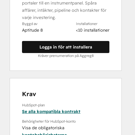
portaler till en instrumentpanel. Spåra
affärer, intäkter, pipeline och kontakter för
varje investering.
Byggd av
Installationer
Aptitude 8
<10 installationer
Logga in för att installera
Kräver prenumeration på Aggreg8
Krav
HubSpot-plan
Se alla kompatibla kontrakt
Behörigheter för HubSpot-konto
Visa de obligatoriska