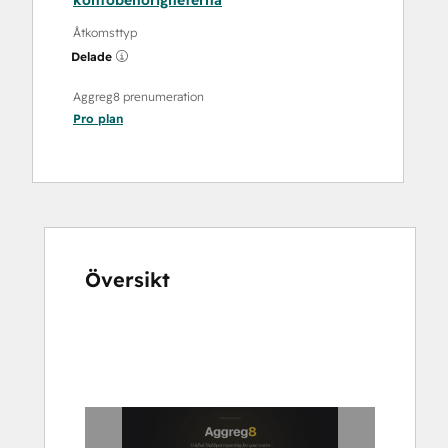
kontobehörigheterna
Åtkomsttyp
Delade
Aggreg8 prenumeration
Pro
plan
Översikt
Använd
piltangenterna
för
att
se
andra