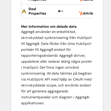
Deal
At
Properties
Attribut för affä
Mer information om delade data
Aggreg8 använder en enkelriktad,
skrivskyddad synkronisering från HubSpot
till Aggreg8. Data flödar från dina HubSpot-
portaler till Aggreg8 endast för
rapporteringsändamål. Aggreg8 skriver,
uppdaterar eller raderar aldrig några poster
i HubSpot. Det finns ingen omvänd
synkronisering. All data hämtas på begäran
via HubSpots API med hjälp av OAuth med
skrivskyddade scope, och används endast
för att generera aggregerade
instrumentpaneler och diagram i Aggreg8-
applikationen.