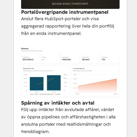
investeringar som når målen och 
vilka som behöver uppmärksamhet.
Portalövergripande instrumentpanel
Försäljningstrattens hälsa i alla 
Anslut flera HubSpot-portaler och visa
investeringar - Se hur varje 
aggregerad rapportering över hela din portfölj
portföljbolag konverterar leads 
från en enda instrumentpanel.
genom MQL-, SQL-, Opportunity- och 
Customer-stadierna. Jämför 
konverteringsgraderna sida vid sida 
för att upptäcka operativa luckor och 
dela bästa praxis i hela portföljen.
Pipelinesynlighet utan brus - 
Gruppera pipelines i anpassade 
kategorier, spåra trender i 
affärsflödet över tid och jämför 
Spårning av intäkter och avtal
pipelineprestanda mellan 
Följ upp intäkter från avslutade affärer, värdet
portföljbolag utan att behöva tillgång 
av öppna pipelines och affärshastigheten i alla
till varje enskilt HubSpot-konto.
anslutna portaler med realtidsmätningar och
Kontrollerad åtkomst för ditt team - 
trenddiagram.
Ge deal partners, operativa team och 