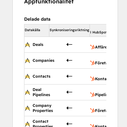
Appfunktionalitet
Delade data
I Hub
Datakälla
Synkroniseringsriktning
I HubSpot
Af
Deals
Affärer
Fö
Companies
Företag
Ko
Contacts
Kontakter
Deal
Pi
Pipelines
Pipelines för aff
Company
Fö
Properties
Företagsegensk
Contact
Ko
Properties
Kontaktegenska