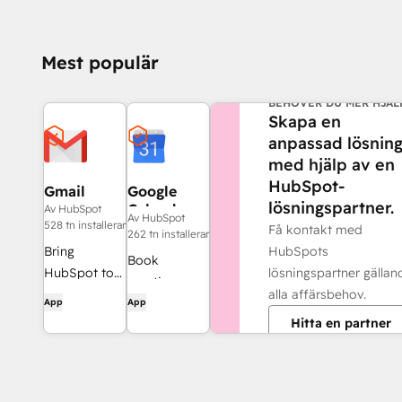
Mest populär
BEHÖVER DU MER HJÄL
Skapa en
anpassad lösnin
med hjälp av en
HubSpot-
Gmail
Google
lösningspartner.
Calendar
Av HubSpot
Av HubSpot
528 tn installerar
Få kontakt med
262 tn installerar
HubSpots
Bring
Book
lösningspartner gällan
HubSpot to
meetings
alla affärsbehov.
your inbox
quickly and
App
App
with the
Hitta en partner
easily with
HubSpot
HubSpot and
integration
Google
for Gmail.
Calendar.