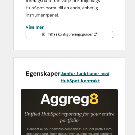
företagsdata från varje portföljbolags 
HubSpot-portal till en enda, enhetlig 
instrumentpanel.
Visa mer
Istället för att logga in på varje 
Titta i konfigureringsguiden
portföljbolags HubSpot-konto, ta ut 
individuella rapporter och konsolidera 
siffror i kalkylblad, ger Aggreg8 dig 
realtidsöversikt över hela din portfölj från 
ett ställe.
Egenskaper
Jämför funktioner med
Anslut dina portföljbolags HubSpot-
HubSpot-kontrakt
portaler och börja omedelbart se:
Intäktsspårning för hela portföljen - 
Övervaka intäkter från stängda 
affärer, öppna pipelinevärden och 
affärshastighet för varje 
portföljbolag. Identifiera direkt vilka 