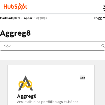
M
Bygg
Aggreg8
Marknadsplats
Appar
Aggreg8
App
Aggreg8
Anslut alla dina portföljbolags HubSpot-