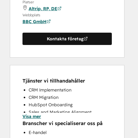
Platser
Altrip, RP, DE
Webbplats
BBC GmbH
Kontakta företag
Tjänster vi tillhandahåller
CRM Implementation
CRM Migration
HubSpot Onboarding
Sales and Marketing Alignment
Visa mer
Sales Coaching and Training
Branscher vi specialiserar oss på
E-handel