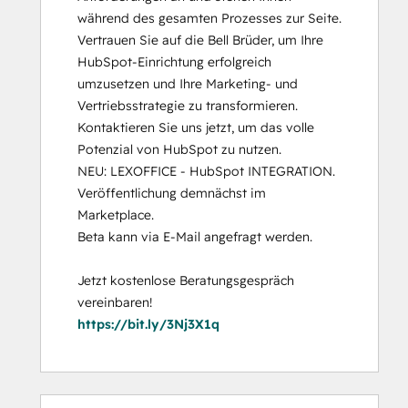
während des gesamten Prozesses zur Seite. 
Vertrauen Sie auf die Bell Brüder, um Ihre 
HubSpot-Einrichtung erfolgreich 
umzusetzen und Ihre Marketing- und 
Vertriebsstrategie zu transformieren. 
Kontaktieren Sie uns jetzt, um das volle 
Potenzial von HubSpot zu nutzen.

NEU: LEXOFFICE - HubSpot INTEGRATION. 

Veröffentlichung demnächst im 
Marketplace.

Beta kann via E-Mail angefragt werden.

Jetzt kostenlose Beratungsgespräch 
https://bit.ly/3Nj3X1q
0%
0%
0%
0%
100%
0%
0%
0%
0%
100%