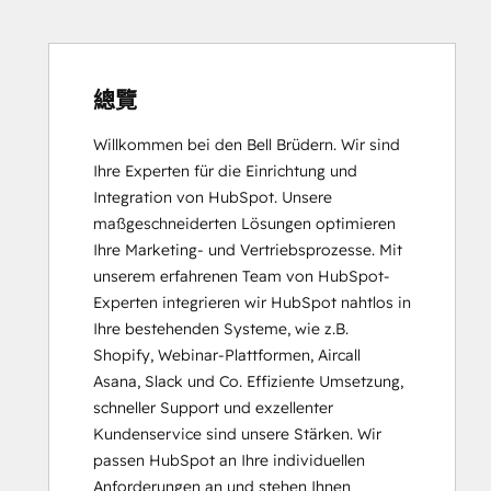
Inbound Sales
Service Hub Software
總覽
Willkommen bei den Bell Brüdern. Wir sind 
Ihre Experten für die Einrichtung und 
Integration von HubSpot. Unsere 
maßgeschneiderten Lösungen optimieren 
Ihre Marketing- und Vertriebsprozesse. Mit 
unserem erfahrenen Team von HubSpot-
Experten integrieren wir HubSpot nahtlos in 
Ihre bestehenden Systeme, wie z.B. 
Shopify, Webinar-Plattformen, Aircall 
Asana, Slack und Co. Effiziente Umsetzung, 
schneller Support und exzellenter 
Kundenservice sind unsere Stärken. Wir 
passen HubSpot an Ihre individuellen 
Anforderungen an und stehen Ihnen 