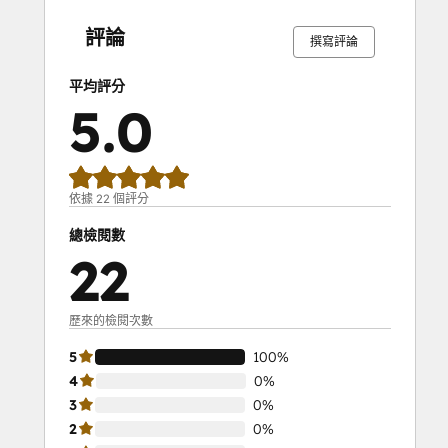
完
完
完
完
完
完
完
完
完
完
成
成
成
成
成
成
成
成
成
成
評論
撰寫評論
平均評分
5.0
依據 22 個評分
總檢閱數
22
歷來的檢閱次數
5
100%
4
0%
3
0%
2
0%