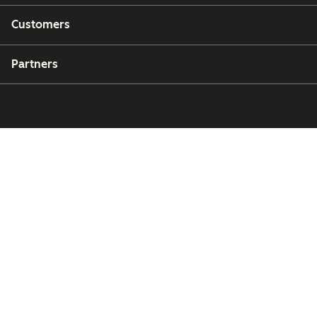
Customers
Partners
Copyright © 2026 HubSpot, Inc.
Legal Center
Privacy Policy
Security
Website Accessibility
管理Cookie