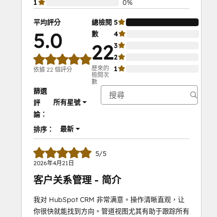
1
0%
平均評分
總檢閱
5
100
5.0
數
4
0%
22
3
0%
2
0%
歷來的
1
0%
依據 22 個評分
檢閱次
數
篩選
所有星號
評
論：
最新
排序：
5/5
2026年4月21日
客户关系管理 - 简介
我对 HubSpot CRM 非常满意。操作清晰直观，让
你很快就能找到方向。管道视图尤其有助于跟踪所有