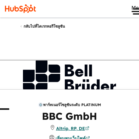
Me
กลับไปที่ไดเรกทอรีโซลูชัน
พาร์ทเนอร์โซลูชันระดับ PLATINUM
่ยวกับ
รีวิว
BBC GmbH
Altrip, RP, DE
เยี่ยมชมเว็บไซต์