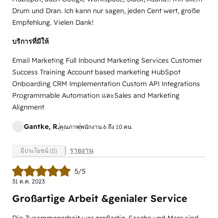
Drum und Dran. Ich kann nur sagen, jeden Cent wert, große
Empfehlung. Vielen Dank!
บริการที่มีให้
Email Marketing Full Inbound Marketing Services Customer
Success Training Account based marketing HubSpot
Onboarding CRM Implementation Custom API Integrations
Programmable Automation และSales and Marketing
Alignment
Gantke, R.
คุณภาพ
พนักงาน 6 ถึง 10 คน
รายงาน
มีประโยชน์ (0)
5/5
31 ต.ค. 2023
Großartige Arbeit &genialer Service
Die Zusammenarbeit war großartig, Sascha und Marc sind