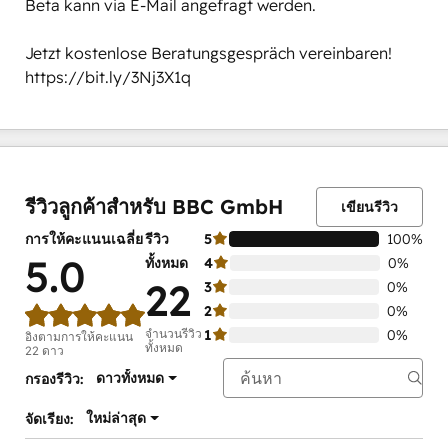
Beta kann via E-Mail angefragt werden.

Jetzt kostenlose Beratungsgespräch vereinbaren! 

https://bit.ly/3Nj3X1q
เสร็จ
เสร็จ
เสร็จ
เสร็จ
เสร็จ
สมบูรณ์
สมบูรณ์
สมบูรณ์
สมบูรณ์
สมบูรณ์
0%
0%
0%
0%
100%
รีวิวลูกค้าสำหรับ BBC GmbH
เขียนรีวิว
การให้คะแนนเฉลี่ย
รีวิว
5
100%
5.0
ทั้งหมด
4
0%
22
3
0%
2
0%
จำนวนรีวิว
1
0%
อิงตามการให้คะแนน
ทั้งหมด
22 ดาว
ดาวทั้งหมด
กรองรีวิว:
ใหม่ล่าสุด
จัดเรียง: