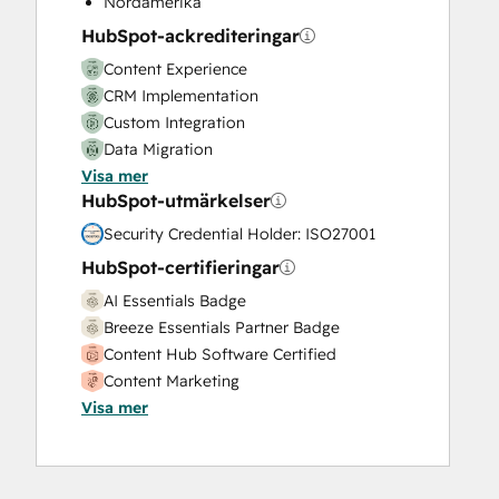
Nordamerika
Video Production
HubSpot-ackrediteringar
Website Design
Content Experience
Website Development
CRM Implementation
Website Migration
Custom Integration
Data Migration
Visa mer
Onboarding
HubSpot-utmärkelser
Service Implementation
Solutions Architecture Design
Security Credential Holder: ISO27001
HubSpot-certifieringar
AI Essentials Badge
Breeze Essentials Partner Badge
Content Hub Software Certified
Content Marketing
Visa mer
CRM Data Migration Certification
Data Integrations Certification
Digital Advertising
Digital Marketing