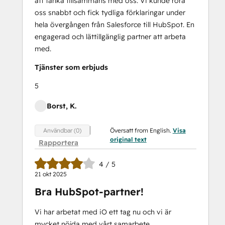
att tänka tillsammans med oss. Vi kunde röra
oss snabbt och fick tydliga förklaringar under
hela övergången från Salesforce till HubSpot. En
engagerad och lättillgänglig partner att arbeta
med.
Tjänster som erbjuds
5
Borst, K.
Översatt from English.
Visa
Användbar (0)
original text
Rapportera
4 / 5
21 okt 2025
Bra HubSpot-partner!
Vi har arbetat med iO ett tag nu och vi är
mycket nöjda med vårt samarbete.