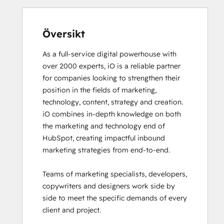
Email Marketing Certification
Email Marketing Certification
Frictionless Sales
Översikt
Guided Client Onboarding
As a full-service digital powerhouse with 
HubSpot Architecture I: Data Models and
over 2000 experts, iO is a reliable partner 
APIs
for companies looking to strengthen their 
HubSpot Architecture II: Content and
position in the fields of marketing, 
Messaging Tools
technology, content, strategy and creation. 

HubSpot CMS for Developers II
iO combines in-depth knowledge on both 
HubSpot Content Hub Software
the marketing and technology end of 
HubSpot Email Marketing Software
HubSpot, creating impactful inbound 
Certification
marketing strategies from end-to-end. 

HubSpot Implementation for Partners
HubSpot Marketing Hub Software
Teams of marketing specialists, developers, 
Certification
copywriters and designers work side by 
HubSpot Marketing Software
side to meet the specific demands of every 
HubSpot Reporting
client and project. 

HubSpot Sales Hub Software
Certification