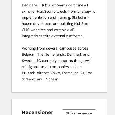
Dedicated HubSpot teams combine all 
HubSpot Solutions Partner
skills for HubSpot projects from strategy to 
HubSpot Trainer Certification
implementation and training. Skilled in-
Inbound
house developers are building HubSpot 
Inbound Marketing
CMS websites and complex API 
Inbound Marketing Optimization
integrations with external platforms.  

Inbound Sales
Integrating With HubSpot I: Foundations
Working from several campuses across 
Marketing Hub Demo
Belgium, The Netherlands, Denmark and 
Objectives-Based Onboarding
Sweden, iO currently supports the growth 
Platform Consulting
of big and small companies such as 
Revenue Operations
Brussels Airport, Volvo, Farmaline, Agilitas, 
Sales Enablement
Streamz and Michelin.
Sales Management Training: Strategies
for Developing a Successful Modern
Sales Team
Salesforce Integration Certification
0 %
0 %
0 %
8 %
92 %
0 %
0 %
0 %
8 %
92 %
SEO
slutfört
slutfört
slutfört
slutfört
slutfört
slutfört
slutfört
slutfört
slutfört
slutfört
SEO II
Recensioner
Skriv en recension