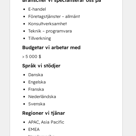
Branscher vi specialiserar oss på
CRM Implementation
E-handel
CRM Migration
Företagstjänster – allmänt
Custom API Integrations
Konsultverksamhet
Customer Marketing
Teknik – programvara
Customer Success Training
Tillverkning
Customer Support Training
Budgetar vi arbetar med
Customer Survey and Analysis
Email Marketing
> 5 000 $
Full Inbound Marketing Services
Språk vi stödjer
Help Desk Implementation
Danska
HubSpot Onboarding
Engelska
Knowledge Base Development
Franska
Paid Advertising
Nederländska
Programmable Automation
Svenska
Sales and Marketing Alignment
Regioner vi tjänar
Sales Coaching and Training
Sales Enablement
APAC, Asia Pacific
Search Engine Optimization
EMEA
Social Media