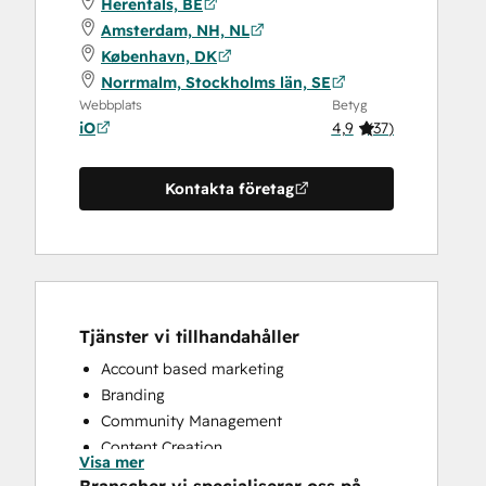
Herentals, BE
Amsterdam, NH, NL
København, DK
Norrmalm, Stockholms län, SE
Webbplats
Betyg
iO
4,9
(
37
)
Kontakta företag
Tjänster vi tillhandahåller
Account based marketing
Branding
Community Management
Content Creation
Visa mer
Conversational Marketing