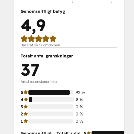
Service Hub Demo Certification
Service Hub Software
Genomsnittligt betyg
Social Media Marketing Certification
4,9
Course
Social Media Marketing Certification II
Solutions Architecture Foundations
Baserat på 37 omdömen
Totalt antal granskningar
37
Antal recensioner totalt
5
92 %
4
8 %
3
0 %
2
0 %
1
0 %
Genomsnittligt
Totalt antal
5