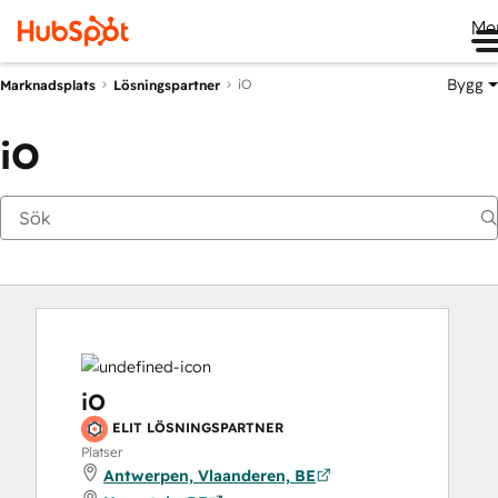
Me
Bygg
iO
Marknadsplats
Lösningspartner
iO
iO
ELIT LÖSNINGSPARTNER
Platser
Antwerpen, Vlaanderen, BE