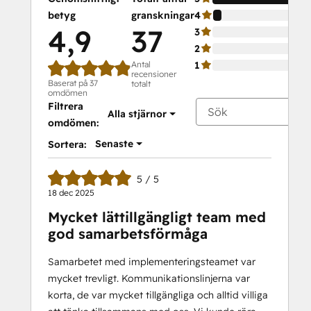
betyg
granskningar
4
4,9
37
3
2
Antal
1
recensioner
Baserat på 37
totalt
omdömen
Filtrera
Alla stjärnor
omdömen:
Senaste
Sortera:
5 / 5
18 dec 2025
Mycket lättillgängligt team med
god samarbetsförmåga
Samarbetet med implementeringsteamet var
mycket trevligt. Kommunikationslinjerna var
korta, de var mycket tillgängliga och alltid villiga