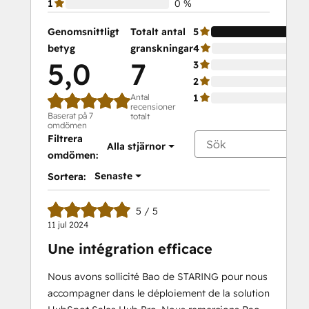
1
0 %
Genomsnittligt
Totalt antal
5
betyg
granskningar
4
5,0
7
3
2
Antal
1
recensioner
Baserat på 7
totalt
omdömen
Filtrera
Alla stjärnor
omdömen:
Senaste
Sortera:
5 / 5
11 jul 2024
Une intégration efficace
Nous avons sollicité Bao de STARING pour nous
accompagner dans le déploiement de la solution