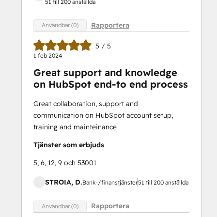
51 till 200 anställda
Rapportera
Användbar (0)
5 / 5
1 feb 2024
Great support and knowledge
on HubSpot end-to end process
Great collaboration, support and
communication on HubSpot account setup,
training and mainteinance
Tjänster som erbjuds
5, 6, 12, 9 och 53001
STROIA, D.
Bank-/finanstjänster
51 till 200 anställda
Rapportera
Användbar (0)