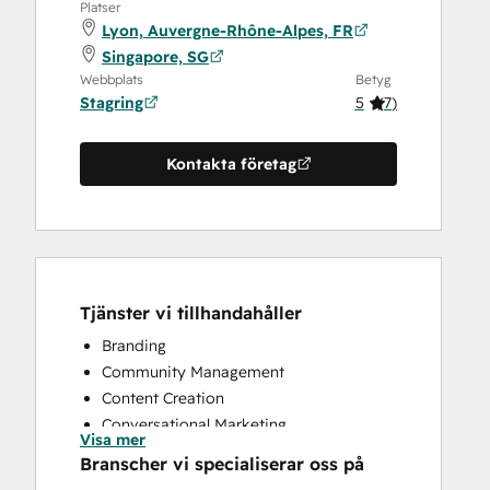
Platser
Lyon, Auvergne-Rhône-Alpes, FR
Singapore, SG
Webbplats
Betyg
Stagring
5
(
7
)
Kontakta företag
Tjänster vi tillhandahåller
Branding
Community Management
Content Creation
Conversational Marketing
Visa mer
CRM Implementation
Branscher vi specialiserar oss på
CRM Migration