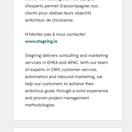
d'experts permet d'accompagner nos 
clients pour réaliser leurs objectifs 
ambitieux de croissance.

N'hésitez pas à nous contacter: 
www.stagring.io
Stagring delivers consulting and marketing 
services in EMEA and APAC. With our team 
of experts in CRM, customer-service, 
automation and inbound marketing, we 
help our customers to achieve their 
ambitous goals through a solid experience 
and proven project management 
methodologies
0 %
0 %
0 %
0 %
100 %
0 %
0 %
0 %
0 %
100 %