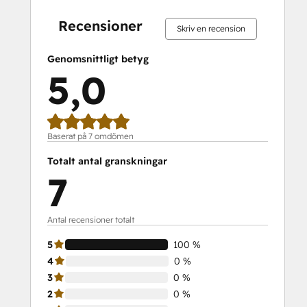
slutfört
slutfört
slutfört
slutfört
slutfört
slutfört
slutfört
slutfört
slutfört
slutfört
Recensioner
Skriv en recension
Genomsnittligt betyg
5,0
Baserat på 7 omdömen
Totalt antal granskningar
7
Antal recensioner totalt
5
100 %
4
0 %
3
0 %
2
0 %