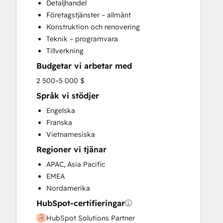
Detaljhandel
Custom API Integrations
Företagstjänster – allmänt
Customer Marketing
Konstruktion och renovering
Customer Success Training
Teknik – programvara
Customer Support Training
Tillverkning
Customer Survey and Analysis
Budgetar vi arbetar med
Email Marketing
Full Inbound Marketing Services
2 500–5 000 $
Help Desk Implementation
Språk vi stödjer
Knowledge Base Development
Engelska
Paid Advertising
Franska
Public Relations
Vietnamesiska
Sales and Marketing Alignment
Regioner vi tjänar
Sales Coaching and Training
Sales Enablement
APAC, Asia Pacific
Search Engine Optimization
EMEA
Social Media
Nordamerika
Video Production
HubSpot-certifieringar
Website Design
HubSpot Solutions Partner
Website Development