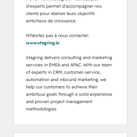
d'experts permet d'accompagner nos 
clients pour réaliser leurs objectifs 
ambitieux de croissance.

N'hésitez pas à nous contacter: 
www.stagring.io
Stagring delivers consulting and marketing 
services in EMEA and APAC. With our team 
of experts in CRM, customer-service, 
automation and inbound marketing, we 
help our customers to achieve their 
ambitous goals through a solid experience 
and proven project management 
methodologies
เสร็จ
เสร็จ
เสร็จ
เสร็จ
เสร็จ
เสร็จ
เสร็จ
เสร็จ
เสร็จ
เสร็จ