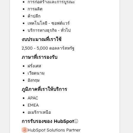
การก่อสร้างและการบูรณะ
Custom API Integrations
การผลิต
Customer Marketing
ค้าปลีก
Customer Success Training
เทคโนโลยี - ซอฟต์แวร์
Customer Support Training
บริการทางธุรกิจ - ทั่วไป
Customer Survey and Analysis
งบประมาณที่เราใช้
Email Marketing
Full Inbound Marketing Services
2,500 - 5,000 ดอลลาร์สหรัฐ
Help Desk Implementation
ภาษาที่เรารองรับ
Knowledge Base Development
ฝรั่งเศส
Paid Advertising
เวียดนาม
Public Relations
อังกฤษ
Sales and Marketing Alignment
ภูมิภาคที่เราให้บริการ
Sales Coaching and Training
Sales Enablement
APAC
Search Engine Optimization
EMEA
Social Media
อเมริกาเหนือ
Video Production
การรับรองของ HubSpot
Website Design
HubSpot Solutions Partner
Website Development