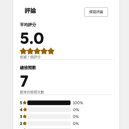
完
完
完
完
完
完
完
完
完
完
成
成
成
成
成
成
成
成
成
成
評論
撰寫評論
平均評分
5.0
依據 7 個評分
總檢閱數
7
歷來的檢閱次數
5
100%
4
0%
3
0%
2
0%