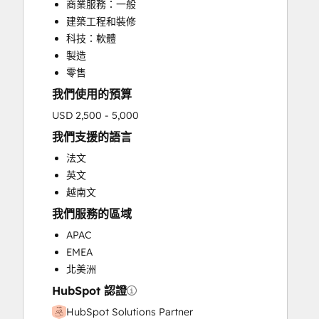
商業服務：一般
Custom API Integrations
建築工程和裝修
Customer Marketing
科技：軟體
Customer Success Training
製造
Customer Support Training
零售
Customer Survey and Analysis
我們使用的預算
Email Marketing
Full Inbound Marketing Services
USD 2,500 - 5,000
Help Desk Implementation
我們支援的語言
Knowledge Base Development
法文
Paid Advertising
英文
Public Relations
越南文
Sales and Marketing Alignment
我們服務的區域
Sales Coaching and Training
Sales Enablement
APAC
Search Engine Optimization
EMEA
Social Media
北美洲
Video Production
HubSpot 認證
Website Design
HubSpot Solutions Partner
Website Development