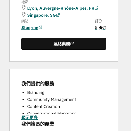
地點
Lyon, Auvergne-Rhône-Alpes, FR
Singapore, SG
網站
評分
Stagring
5
(
7
)
連絡業務
我們提供的服務
Branding
Community Management
Content Creation
Conversational Marketing
顯示更多
CRM Implementation
我們擅長的產業
CRM Migration