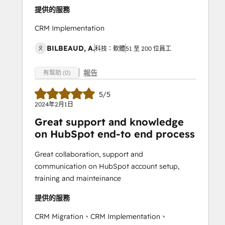
提供的服務
CRM Implementation
BILBEAUD, A.
科技：軟體
51 至 200 位員工
報告
有幫助 (0)
5/5
2024年2月1日
Great support and knowledge
on HubSpot end-to end process
Great collaboration, support and
communication on HubSpot account setup,
training and mainteinance
提供的服務
CRM Migration、CRM Implementation、