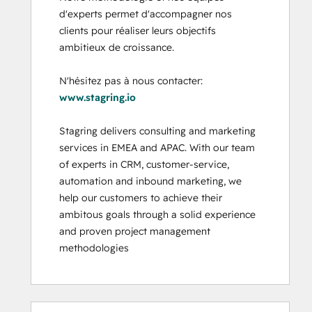
d'experts permet d'accompagner nos 
clients pour réaliser leurs objectifs 
ambitieux de croissance.

N'hésitez pas à nous contacter: 
www.stagring.io
Stagring delivers consulting and marketing 
services in EMEA and APAC. With our team 
of experts in CRM, customer-service, 
automation and inbound marketing, we 
help our customers to achieve their 
ambitous goals through a solid experience 
and proven project management 
methodologies
0%
0%
0%
0%
100%
0%
0%
0%
0%
100%