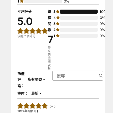
1
0%
平均評分
總
5
100%
5.0
檢
4
0%
閱
3
0%
數
2
0%
7
1
0%
依據 7 個評分
歷
來
的
檢
閱
次
數
篩選
所有星號
評
論：
最新
排序：
5/5
2024年7月11日