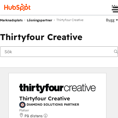
Me
Bygg
Thirtyfour Creative
Marknadsplats
Lösningspartner
Thirtyfour Creative
Thirtyfour Creative
DIAMOND SOLUTIONS PARTNER
Platser
På distans