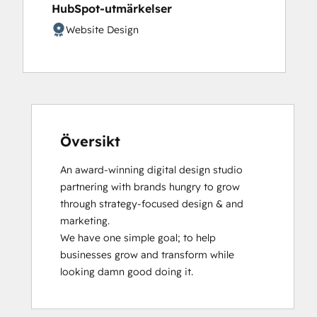
HubSpot-utmärkelser
Software
HubSpot Marketing Hub Software
Website Design
Certification
HubSpot Sales Hub Software
Certification
HubSpot Solutions Partner
Objectives-Based Onboarding
Platform Consulting
Översikt
Service Hub Software
An award-winning digital design studio 
partnering with brands hungry to grow 
through strategy-focused design & and 
marketing.

We have one simple goal; to help 
businesses grow and transform while 
looking damn good doing it.