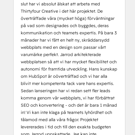
slut har vi absolut älskat att arbeta med
Thirtyfour Creative i det här projektet. De
överträffade våra (mycket höga) förväntningar
på vad som designades och byggdes, deras
kommunikation och teamets expertis. På bara 3
månader har vi fått en helt ny, skräddarsydd
webbplats med en design som passar vårt
varumärke perfekt. Jarrod arkitekterade
webbplatsen så att vi har mycket flexibilitet och
autonomi för framtida utveckling. Hans kunskap
om HubSpot är oöverträffad och vi har alla
blivit mer kompetenta tack vare hans expertis.
Sedan lanseringen har vi redan sett fler leads
komma genom vår webbplats, vi har förbättrat
SEO och konvertering - och det är bara 1 månad
in! Vi kan inte klaga på teamets lyhördhet och
tålamod med alla våra frågor. Projektet
levererades i tid och till den exakta budgeten
som Jarrod uppskattade. Jag kan inte