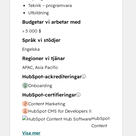
Teknik – programvara
HubSpot Onboarding
Utbildning
Marketing Hub Enterprise Onboarding
Budgetar vi arbetar med
Marketing Hub Professional Onboarding
Sales and Marketing Alignment
> 5 000 $
Sales Coaching and Training
Språk vi stödjer
Sales Enablement
Engelska
Sales Hub Enterprise Onboarding
Regioner vi tjänar
Sales Hub Professional Onboarding
Service Hub Enterprise Onboarding
APAC, Asia Pacific
Service Hub Professional Onboarding
HubSpot-ackrediteringar
Website Design
Onboarding
Website Development
HubSpot-certifieringar
Website Migration
Content Marketing
HubSpot CMS for Developers II
HubSpot
Content
Visa mer
Hub