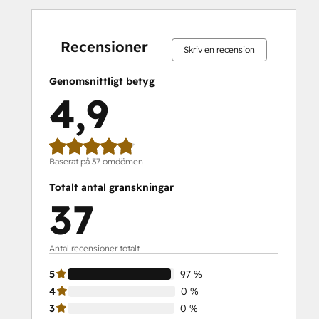
0 %
0 %
0 %
3 %
97 %
0 %
0 %
0 %
3 %
97 %
slutfört
slutfört
slutfört
slutfört
slutfört
slutfört
slutfört
slutfört
slutfört
slutfört
Recensioner
Skriv en recension
Genomsnittligt betyg
4,9
Baserat på 37 omdömen
Totalt antal granskningar
37
Antal recensioner totalt
5
97 %
4
0 %
3
0 %