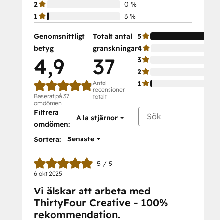
2
0 %
1
3 %
Genomsnittligt
Totalt antal
5
betyg
granskningar
4
4,9
37
3
2
Antal
1
recensioner
Baserat på 37
totalt
omdömen
Filtrera
Alla stjärnor
omdömen:
Senaste
Sortera:
5 / 5
6 okt 2025
Vi älskar att arbeta med
ThirtyFour Creative - 100%
rekommendation.