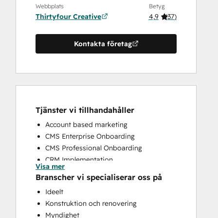
Webbplats
Betyg
Thirtyfour Creative
4,9
(
37
)
Kontakta företag
Tjänster vi tillhandahåller
Account based marketing
CMS Enterprise Onboarding
CMS Professional Onboarding
CRM Implementation
Visa mer
CRM Migration
Branscher vi specialiserar oss på
Custom API Integrations
Ideelt
Customer Marketing
Konstruktion och renovering
Customer Success Training
Myndighet
Customer Support Training