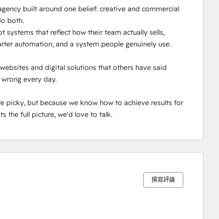
agency built around one belief: creative and commercial 
o both.

stems that reflect how their team actually sells, 
rter automation, and a system people genuinely use.

bsites and digital solutions that others have said 
 wrong every day.

e picky, but because we know how to achieve results for 
s the full picture, we'd love to talk.
0%
0%
0%
3%
97%
完
完
完
完
完
成
成
成
成
成
撰寫評論