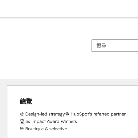
總覽
🎨 Design-led strategy🔁 HubSpot's referred partner

🏆 3x Impact Award Winners

🎯 Boutique & selective
