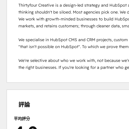
Thirtyfour Creative is a design-led strategy and HubSpot 
thinking shouldn't be siloed. Most agencies pick one. We d
We work with growth-minded businesses to build HubSpot sy
markets, and retains customers; through cleaner data, sma
We specialise in HubSpot CMS and CRM projects, custom we
"that isn't possible on HubSpot". To which we prove them
We're selective about who we work with, not because we'r
the right businesses. If you're looking for a partner who get
0%
0%
0%
3%
97%
完
完
完
完
完
成
成
成
成
成
評論
平均評分