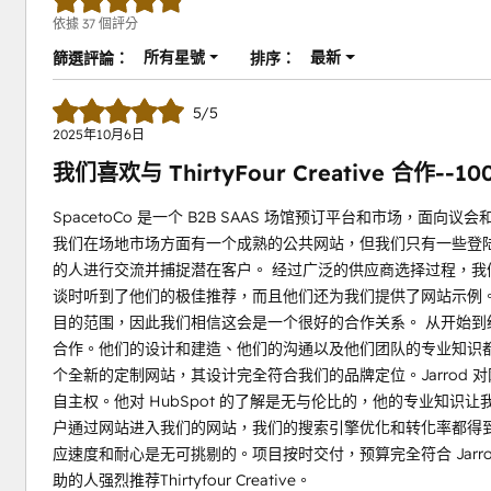
依據 37 個評分
所有星號
最新
篩選評論：
排序：
5/5
2025年10月6日
我们喜欢与 ThirtyFour Creative 合作--1
SpacetoCo 是一个 B2B SAAS 场馆预订平台和市场，面向
我们在场地市场方面有一个成熟的公共网站，但我们只有一些登陆页
的人进行交流并捕捉潜在客户。 经过广泛的供应商选择过程，我们选择了 
谈时听到了他们的极佳推荐，而且他们还为我们提供了网站示例。J
目的范围，因此我们相信这会是一个很好的合作关系。 从开始到结束，我们
合作。他们的设计和建造、他们的沟通以及他们团队的专业知识都
个全新的定制网站，其设计完全符合我们的品牌定位。Jarrod
自主权。他对 HubSpot 的了解是无与伦比的，他的专业知识
户通过网站进入我们的网站，我们的搜索引擎优化和转化率都得
应速度和耐心是无可挑剔的。项目按时交付，预算完全符合 Jarro
助的人强烈推荐Thirtyfour Creative。