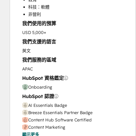
Customer Support Training
科技：軟體
HubSpot Onboarding
非營利
Marketing Hub Enterprise Onboarding
我們使用的預算
Marketing Hub Professional Onboarding
Sales and Marketing Alignment
USD 5,000+
Sales Coaching and Training
我們支援的語言
Sales Enablement
英文
Sales Hub Enterprise Onboarding
我們服務的區域
Sales Hub Professional Onboarding
Service Hub Enterprise Onboarding
APAC
Service Hub Professional Onboarding
HubSpot 資格鑑定
Website Design
Onboarding
Website Development
HubSpot 認證
Website Migration
AI Essentials Badge
Breeze Essentials Partner Badge
Content Hub Software Certified
Content Marketing
顯示更多
CRM Data Migration Certification