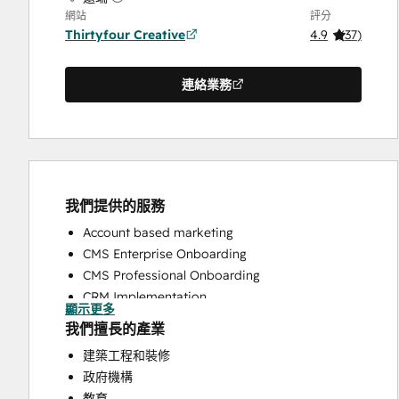
網站
評分
Thirtyfour Creative
4.9
(
37
)
連絡業務
我們提供的服務
Account based marketing
CMS Enterprise Onboarding
CMS Professional Onboarding
CRM Implementation
顯示更多
CRM Migration
我們擅長的產業
Custom API Integrations
建築工程和裝修
Customer Marketing
政府機構
Customer Success Training
教育