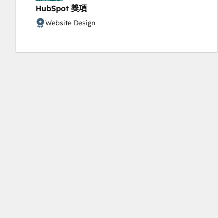
HubSpot 獎項
Digital Marketing
Guided Client Onboarding
Website Design
HubSpot CMS for Developers II
HubSpot Marketing Hub Software Certification
HubSpot Reporting
HubSpot Sales Hub Software Certification
HubSpot Solutions Partner
Inbound Marketing Optimization
Inbound Sales
Objectives-Based Onboarding
Service Hub Software
Solutions Architecture Foundations