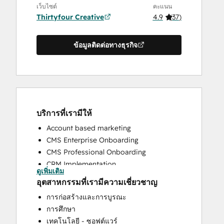
เว็บไซต์
คะแนน
Thirtyfour Creative
4.9
(
37
)
ข้อมูลติดต่อทางธุรกิจ
บริการที่เรามีให้
Account based marketing
CMS Enterprise Onboarding
CMS Professional Onboarding
CRM Implementation
ดูเพิ่มเติม
CRM Migration
อุตสาหกรรมที่เรามีความเชี่ยวชาญ
Custom API Integrations
การก่อสร้างและการบูรณะ
Customer Marketing
การศึกษา
Customer Success Training
เทคโนโลยี - ซอฟต์แวร์
Customer Support Training