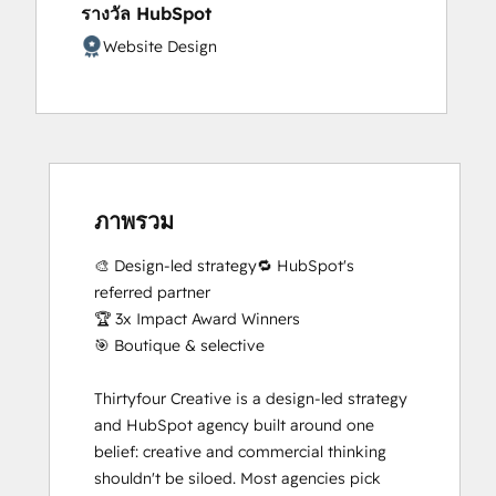
รางวัล HubSpot
Digital Marketing
Guided Client Onboarding
Website Design
HubSpot CMS for Developers II
HubSpot Marketing Hub Software
Certification
HubSpot Reporting
HubSpot Sales Hub Software
Certification
ภาพรวม
HubSpot Solutions Partner
Inbound Marketing Optimization
🎨 Design-led strategy🔁 HubSpot's 
Inbound Sales
referred partner

Objectives-Based Onboarding
🏆 3x Impact Award Winners

Service Hub Software
🎯 Boutique & selective

Solutions Architecture Foundations
Thirtyfour Creative is a design-led strategy 
and HubSpot agency built around one 
belief: creative and commercial thinking 
shouldn't be siloed. Most agencies pick 