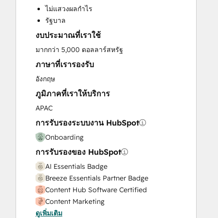
ไม่แสวงผลกำไร
HubSpot Onboarding
รัฐบาล
Marketing Hub Enterprise Onboarding
งบประมาณที่เราใช้
Marketing Hub Professional Onboarding
Sales and Marketing Alignment
มากกว่า 5,000 ดอลลาร์สหรัฐ
Sales Coaching and Training
ภาษาที่เรารองรับ
Sales Enablement
อังกฤษ
Sales Hub Enterprise Onboarding
ภูมิภาคที่เราให้บริการ
Sales Hub Professional Onboarding
Service Hub Enterprise Onboarding
APAC
Service Hub Professional Onboarding
การรับรองระบบงาน HubSpot
Website Design
Onboarding
Website Development
การรับรองของ HubSpot
Website Migration
AI Essentials Badge
Breeze Essentials Partner Badge
Content Hub Software Certified
Content Marketing
ดูเพิ่มเติม
CRM Data Migration Certification