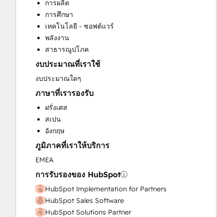
การผลิต
CRM Migration
การศึกษา
Custom API Integrations
เทคโนโลยี - ซอฟต์แวร์
Customer Marketing
พลังงาน
Customer Success Training
สาธารณูปโภค
Customer Support Training
งบประมาณที่เราใช้
Customer Survey and Analysis
Email Marketing
งบประมาณใดๆ
Full Inbound Marketing Services
ภาษาที่เรารองรับ
Help Desk Implementation
ฝรั่งเศส
HubSpot Onboarding
สเปน
Knowledge Base Development
อังกฤษ
Paid Advertising
ภูมิภาคที่เราให้บริการ
Programmable Automation
Public Relations
EMEA
Sales and Marketing Alignment
การรับรองของ HubSpot
Sales Coaching and Training
HubSpot Implementation for Partners
Sales Enablement
HubSpot Sales Software
Search Engine Optimization
HubSpot Solutions Partner
Social Media