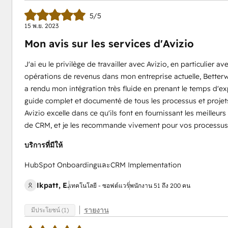
5/5
15 พ.ย. 2023
Mon avis sur les services d'Avizio
J'ai eu le privilège de travailler avec Avizio, en particulier
opérations de revenus dans mon entreprise actuelle, Betterwa
a rendu mon intégration très fluide en prenant le temps d'ex
guide complet et documenté de tous les processus et projets
Avizio excelle dans ce qu'ils font en fournissant les meilleu
de CRM, et je les recommande vivement pour vos processus
บริการที่มีให้
HubSpot OnboardingและCRM Implementation
Ikpatt, E.
เทคโนโลยี - ซอฟต์แวร์
พนักงาน 51 ถึง 200 คน
รายงาน
มีประโยชน์ (1)