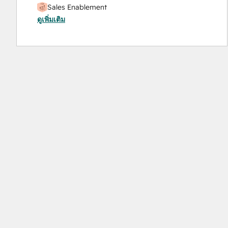
Sales Enablement
Video Production
ดูเพิ่มเติม
Website Design
Website Development
Website Migration