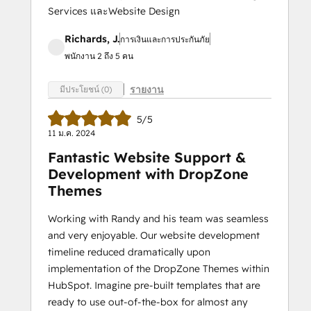
Services และWebsite Design
Richards, J.
การเงินและการประกันภัย
พนักงาน 2 ถึง 5 คน
รายงาน
มีประโยชน์ (0)
5/5
11 ม.ค. 2024
Fantastic Website Support &
Development with DropZone
Themes
Working with Randy and his team was seamless
and very enjoyable. Our website development
timeline reduced dramatically upon
implementation of the DropZone Themes within
HubSpot. Imagine pre-built templates that are
ready to use out-of-the-box for almost any