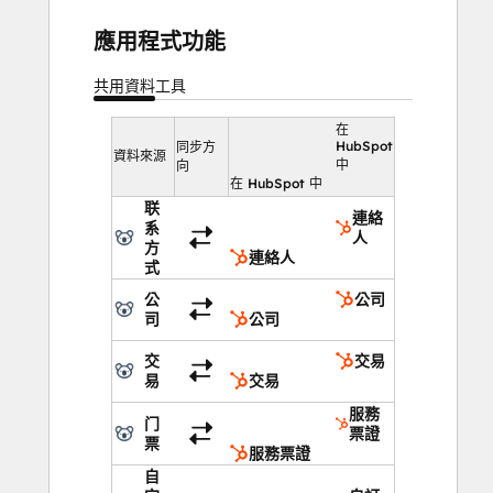
應用程式功能
共用資料
工具
在
HubSpot
同步方
資料來源
中
向
在 HubSpot 中
联
連絡
系
人
方
連絡人
式
公
公司
司
公司
交
交易
易
交易
服務
门
票證
票
服務票證
自