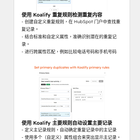
🤔
管理员浪费大量时间
手动审查和合并记录。
使用 Koalify 重复规则检测重复内容
📉报告变得
膨胀
和不准确
- 创建自定义重复规则，在 HubSpot 门户中查找重
🔁 对同一联系人
触发两次自动化
复记录。
😡
销售团队
多次
联系同一销售线索
- 结合标准和自定义属性，准确识别潜在的重复记
😔
客户收到重复的电子邮件或电话
，导致困惑
录。
和沮丧
- 进行跨属性匹配，例如比较电话号码和手机号码
为什么团队选择 Koalify
专为 HubSpot 构建
- 完全嵌入，无需外部平
台。
✅
HubSpot 认证应用程序 
- 经过 HubSpot 验
证，安全可靠。
📈
总安装量 
超过
4,000+ 
- 在 HubSpot 管理
员和 RevOps 团队中增长迅速。
⭐️⭐️⭐️⭐️⭐️
来自 100 多条评论的 5/5 颗星
使用 Koalify 主要规则自动设置主要记录
- 定义主记录规则，自动确定重复记录中的主记录
用户
对 Koalify 的
看法
：
- 使用多个（自定义）属性组合来突出显示主记录。