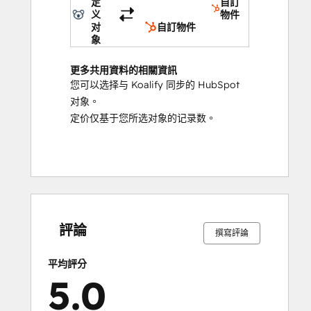
定
自訂
义
物件
对
自訂物件
象
更多共用資料的相關資訊
您可以选择与 Koalify 同步的 HubSpot
对象。
定价仅基于您所选对象的记录数。
0%
0%
0%
3%
97%
0%
0%
0%
3%
97%
完
完
完
完
完
完
完
完
完
完
成
成
成
成
成
成
成
成
成
成
評論
撰寫評論
平均評分
5.0