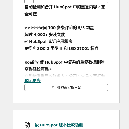
自动检测和合并 HubSpot 中的重复内容，完
全可控
⭐️⭐️⭐️⭐️⭐️
来自 100 多条评论的 5/5 颗星
超过
4,000+ 安装次数
✅ HubSpot 认证应用程序
🛡️
符合 SOC 2 类型 II 和 ISO 27001 标准
Koalify 使 HubSpot 中复杂的重复数据删除
变得轻松可靠。
自动检测重复的联系人、公司、交易、票据和
顯示更多
自定义对象。分析重复记录、应用自定义重复
檢視設定指南
数据删除和主要记录规则，以及批量合并重复
记录；所有这一切都无需离开 HubSpot。
与基本的重复管理工具不同，Koalify 可让您完
全控制以下方面：
功
如何匹配重复记录
依 HubSpot 版本比較功能