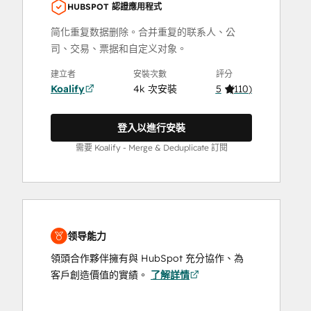
HUBSPOT 認證應用程式
简化重复数据删除。合并重复的联系人、公
司、交易、票据和自定义对象。
建立者
安裝次數
評分
Koalify
4k 次安裝
5
(
110
)
登入以進行安裝
需要 Koalify - Merge & Deduplicate 訂閱
领导能力
領頭合作夥伴擁有與 HubSpot 充分協作、為
客戶創造價值的實績。
了解詳情