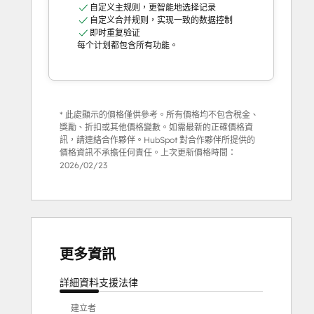
自定义主规则，更智能地选择记录
自定义合并规则，实现一致的数据控制
即时重复验证
每个计划都包含所有功能。
* 此處顯示的價格僅供參考。所有價格均不包含稅金、
獎勵、折扣或其他價格變數。如需最新的正確價格資
訊，請連絡合作夥伴。HubSpot 對合作夥伴所提供的
價格資訊不承擔任何責任。上次更新價格時間：
2026/02/23
更多資訊
詳細資料
支援
法律
建立者