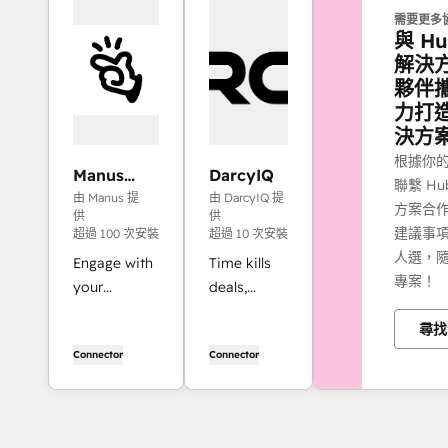
需要更多
與 Hu
解決
夥伴
力打
決方
根據你
Manus
DarcyIQ
聯繫 Hu
MCP
由 Manus 提
由 DarcyIQ 提
方案合
Connector
供
供
建議事
超過 100 次安裝
超過 10 次安裝
人選，
Engage with
Time kills
專案！
your
deals,
HubSpot
Darcy
尋找
CRM data in
doesn't
Connector
Connector
Manus to
wait.
receive
DarcyIQ
instant,
streamlines
customized
the entire