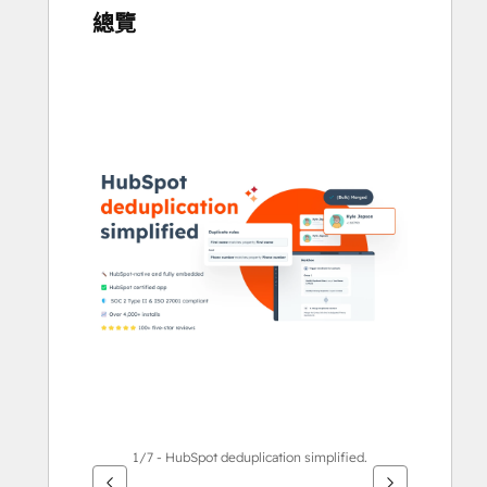
總覽
使
用
方
向
鍵
查
看
其
他
項
目
1/7 - HubSpot deduplication simplified.