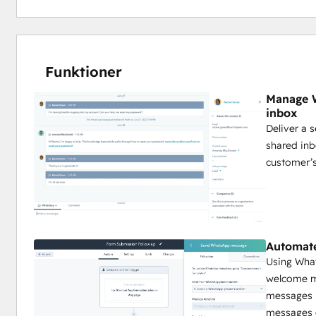
Funktioner
Manage W
inbox
Deliver a 
shared inb
customer’s
Automate
Using Wha
welcome m
messages 
messages 