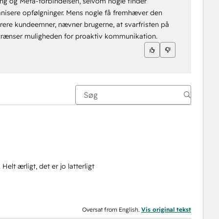
ng og Meta-forbindelsen, selvom nogle finder
rganisere opfølgninger. Mens nogle få fremhæver den
trere kundeemner, nævner brugerne, at svarfristen på
egrænser muligheden for proaktiv kommunikation.
t ærligt, det er jo latterligt
Oversat from English.
Vis original tekst