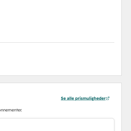
Se alle prismuligheder
onnementer.