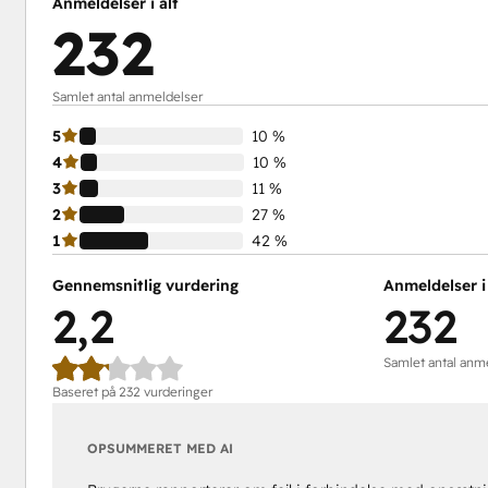
Anmeldelser i alt
232
Samlet antal anmeldelser
5
10 %
4
10 %
3
11 %
2
27 %
1
42 %
Gennemsnitlig vurdering
Anmeldelser i 
2,2
232
Samlet antal anm
Baseret på 232 vurderinger
OPSUMMERET MED AI