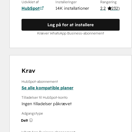
Udviklet af
Installeringer
Rangering
HubSpot
14K installationer
2,2
(
232
)
Log på for at installere
Kræver WhatsApp Business-abonnement
Krav
HubSpot-abonnement
Se alle kompatible planer
Tilladelser til HubSpot-konto
Ingen tilladelser påkrævet
Adgangstype
Delt