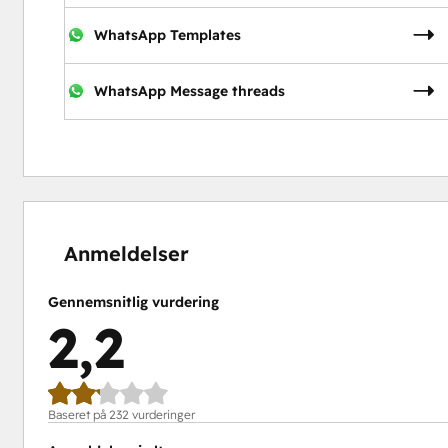
WhatsApp Templates
WhatsApp Message threads
10 %
11 %
10 %
27 %
42 %
fuldendt
fuldendt
fuldendt
fuldendt
fuldendt
Anmeldelser
Gennemsnitlig vurdering
2,2
Baseret på 232 vurderinger