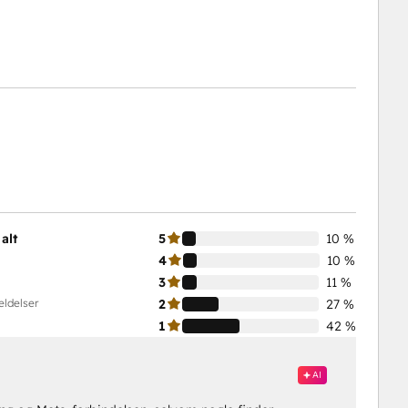
alt
5
10 %
4
10 %
3
11 %
eldelser
2
27 %
1
42 %
AI