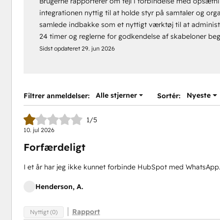
Brugerne rapporterer om fejl i forbindelse med opsætni
integrationen nyttig til at holde styr på samtaler og o
samlede indbakke som et nyttigt værktøj til at adminis
24 timer og reglerne for godkendelse af skabeloner b
Sidst opdateret
29. jun 2026
Alle stjerner
Nyeste
Filtrer anmeldelser:
Sortér:
1/5
10. jul 2026
Forfærdeligt
I et år har jeg ikke kunnet forbinde HubSpot med WhatsApp. Hel
Henderson, A.
Rapport
Nyttigt (0)