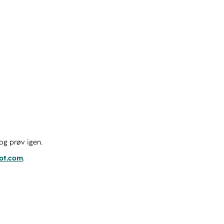
og prøv igen.
pot.com
.