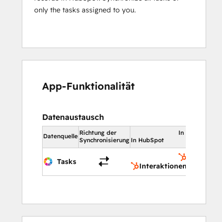
only the tasks assigned to you.
App-Funktionalität
Datenaustausch
Richtung der
In HubSpot
Datenquelle
Synchronisierung
In HubSpot
Interakti
Tasks
Interaktionen