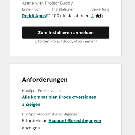
Asana with Project Buddy.
Erstellt von
Installationen
Bewertung
Reddi Apps
100+ Installationen
2
(
1
)
Zum Installieren anmelden
Erfordert Project Buddy-Abonnement
Anforderungen
HubSpot-Produktversion
Alle kompatiblen Produktversionen
anzeigen
HubSpot-Account-Berechtigungen
Erforderliche
Account-Berechtigungen
anzeigen