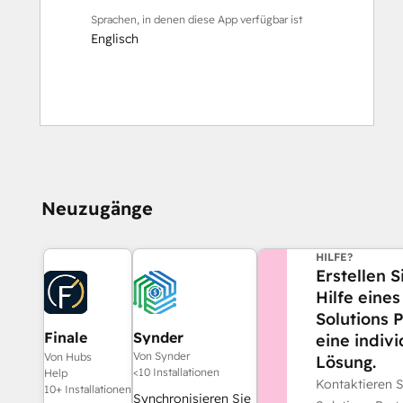
Sprachen, in denen diese App verfügbar ist
Englisch
Neuzugänge
BENÖTIGEN SI
HILFE?
Erstellen S
Hilfe eine
Solutions 
Finale
Synder
eine indivi
Composer
Von Synder
Von Hubs
Lösung.
<10 Installationen
Help
Kontaktieren 
10+ Installationen
Synchronisieren Sie