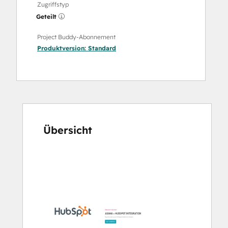
Zugriffstyp
Geteilt
Project Buddy-Abonnement
Produktversion:
Standard
Übersicht
Verwenden
Sie
die
Pfeiltasten,
um
andere
Elemente