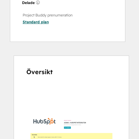
Delade
Project Buddy prenumeration
Standard
plan
Översikt
Använd
piltangenterna
för
att
se
andra
alternativ