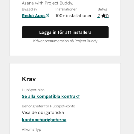
Asana with Project Buddy.
Byggd av
Installationer
Betyg
Reddi Apps
100+ installationer
2
(
1
)
Logga in för att installera
Kräver prenumeration på Project Buddy
Krav
HubSpot-plan
Se alla kompatibla kontrakt
Behörigheter för HubSpot-konto
Visa de obligatoriska
kontobehörigheterna
Åtkomsttyp