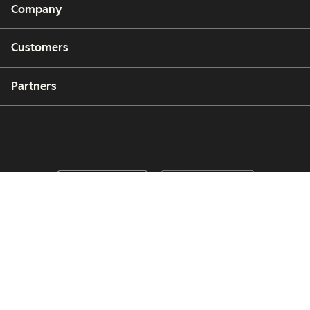
Company
Customers
Partners
Copyright © 2026 HubSpot, Inc.
Legal Center
Privacy Policy
Security