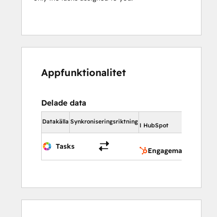
Appfunktionalitet
Delade data
I HubSpot
Datakälla
Synkroniseringsriktning
I HubSpot
Engag
Tasks
Engagemang