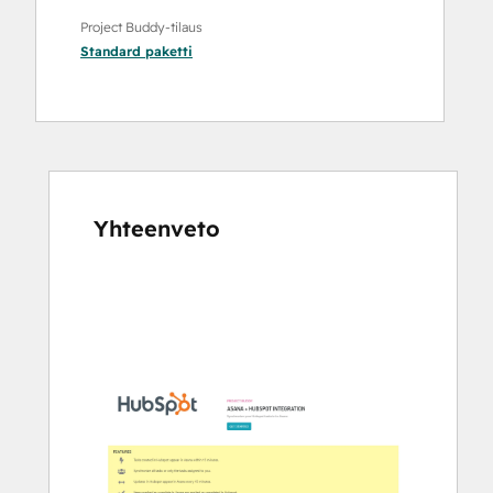
Project Buddy-tilaus
Standard
paketti
Yhteenveto
Katso
muita
kohteita
käyttämällä
nuolipainikkeita