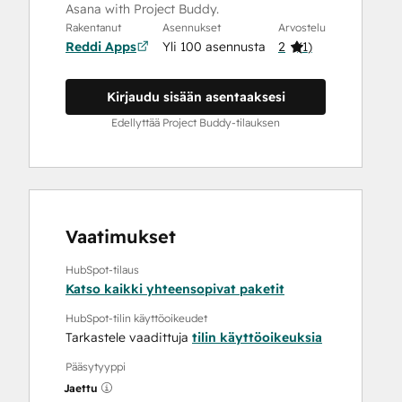
Asana with Project Buddy.
Rakentanut
Asennukset
Arvostelu
Reddi Apps
Yli 100 asennusta
2
(
1
)
Kirjaudu sisään asentaaksesi
Edellyttää Project Buddy-tilauksen
Vaatimukset
HubSpot-tilaus
Katso kaikki yhteensopivat paketit
HubSpot-tilin käyttöoikeudet
Tarkastele vaadittuja
tilin käyttöoikeuksia
Pääsytyyppi
Jaettu