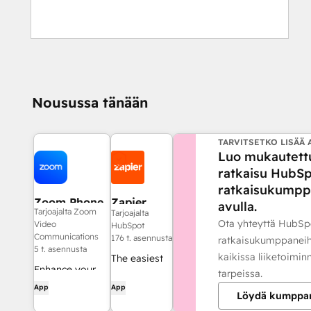
Nousussa tänään
TARVITSETKO LISÄÄ 
Luo mukautett
ratkaisu HubSp
ratkaisukumpp
Zoom Phone
Zapier
avulla.
Tarjoajalta Zoom
Tarjoajalta
for HubSpot
Ota yhteyttä HubSp
Video
HubSpot
Communications
176 t. asennusta
ratkaisukumppaneih
5 t. asennusta
kaikissa liiketoimin
The easiest
Enhance your
tarpeissa.
way to
HubSpot
App
App
automate
Löydä kumppa
experience and
and connect