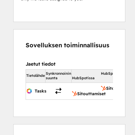
Sovelluksen toiminnallisuus
Jaetut tiedot
Synkronnoinin
HubSpotissa
Tietolähde
suunta
HubSpotissa
Sitouttamiset
Tasks
Sitouttamiset