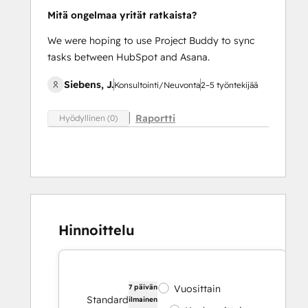
Mitä ongelmaa yrität ratkaista?
We were hoping to use Project Buddy to sync
tasks between HubSpot and Asana.
Siebens, J.
Konsultointi/Neuvonta
2–5 työntekijää
Raportti
Hyödyllinen (0)
Hinnoittelu
7 päivän
Vuosittain
Standard
ilmainen