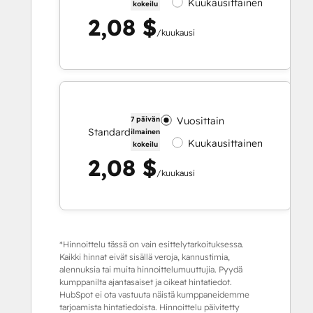
Kuukausittainen
kokeilu
2,08 $
/kuukausi
7 päivän
Vuosittain
Standard
ilmainen
Kuukausittainen
kokeilu
2,08 $
/kuukausi
*Hinnoittelu tässä on vain esittelytarkoituksessa.
Kaikki hinnat eivät sisällä veroja, kannustimia,
alennuksia tai muita hinnoittelumuuttujia. Pyydä
kumppanilta ajantasaiset ja oikeat hintatiedot.
HubSpot ei ota vastuuta näistä kumppaneidemme
tarjoamista hintatiedoista. Hinnoittelu päivitetty