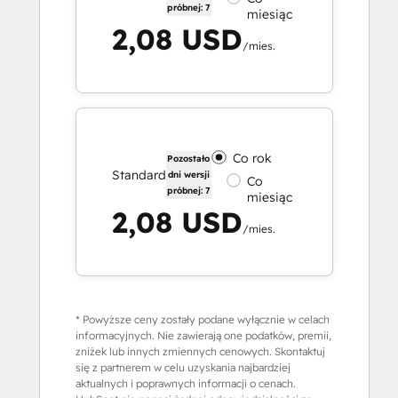
próbnej: 7
miesiąc
2,08 USD
/mies.
Co rok
Pozostało
Standard
dni wersji
Co
próbnej: 7
miesiąc
2,08 USD
/mies.
* Powyższe ceny zostały podane wyłącznie w celach
informacyjnych. Nie zawierają one podatków, premii,
zniżek lub innych zmiennych cenowych. Skontaktuj
się z partnerem w celu uzyskania najbardziej
aktualnych i poprawnych informacji o cenach.