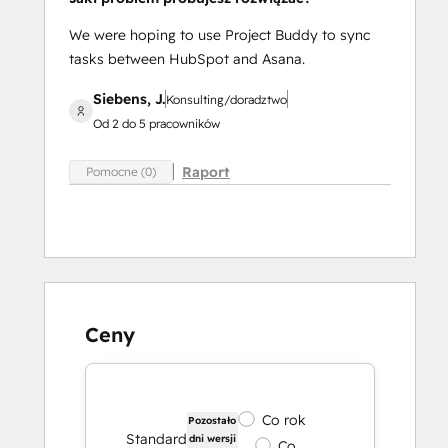
We were hoping to use Project Buddy to sync
tasks between HubSpot and Asana.
Siebens, J.
Konsulting/doradztwo
Od 2 do 5 pracowników
Raport
Pomocne (0)
Ceny
Co rok
Pozostało
Standard
dni wersji
Co