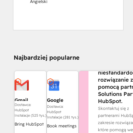
Angielski
CZY POTRZEBUJE
Najbardziej popularne
POMOCY?
Stwórz
niestandard
rozwiązanie z
pomocą part
Solutions Par
Gmail
Google
HubSpot.
Dostawca:
Calendar
Dostawca:
Skontaktuj się z
HubSpot
HubSpot
partnerami HubS
Instalacje (525 tys.)
Instalacje (281 tys.)
zakresie rozwiąza
Bring HubSpot
Book meetings
które pomogą we
to your inbox