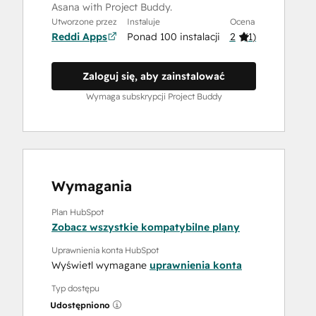
Asana with Project Buddy.
Utworzone przez
Instaluje
Ocena
Reddi Apps
Ponad 100 instalacji
2
(
1
)
Zaloguj się, aby zainstalować
Wymaga subskrypcji Project Buddy
Wymagania
Plan HubSpot
Zobacz wszystkie kompatybilne plany
Uprawnienia konta HubSpot
Wyświetl wymagane
uprawnienia konta
Typ dostępu
Udostępniono