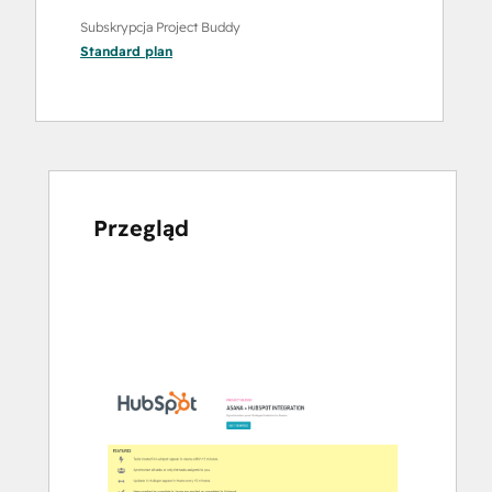
Subskrypcja Project Buddy
Standard
plan
Przegląd
Użyj
klawiszy
strzałek,
aby
przeglądać
inne
elementy