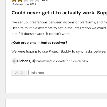
18 de ago. de 2022
Could never get it to actually work. Su
I've set up integrations between dozens of platforms, and th
Despite multiple attempts to setup the integration we could no
but if it doesn't work, it doesn't work.
¿Qué problema intentas resolver?
We were hoping to use Project Buddy to sync tasks betwee
Siebens, J.
Consultoría/asesoría
De 2 a 5 empleados
Informe
Útil (0)