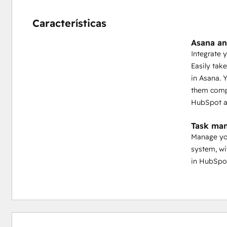
Características
Asana an
Integrate 
Easily tak
in Asana. 
them compl
HubSpot as
Task man
Manage yo
system, wit
in HubSpot