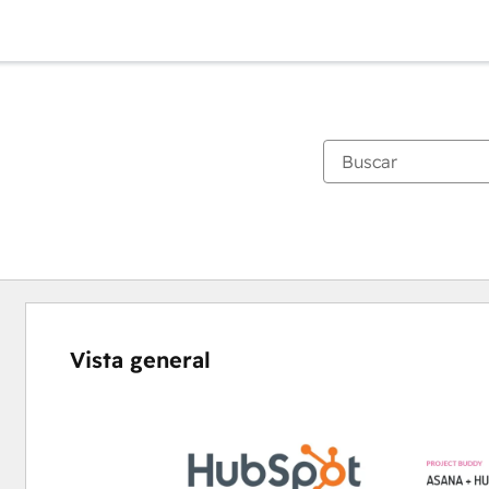
Vista general
Utiliza
las
teclas
de