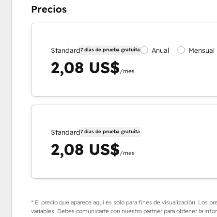
Precios
Standard
Anual
Mensual
7 días de prueba gratuita
2,08 US$
/mes
Standard
7 días de prueba gratuita
2,08 US$
/mes
* El precio que aparece aquí es solo para fines de visualización. Los p
variables. Debes comunicarte con nuestro partner para obtener la info