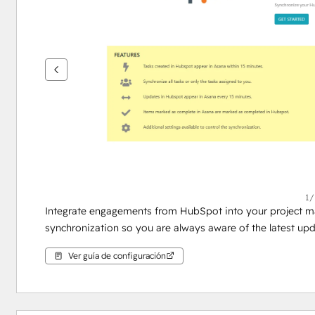
flecha
para
ver
otros
elementos
1/
Integrate engagements from HubSpot into your project ma
synchronization so you are always aware of the latest upda
Ver guía de configuración