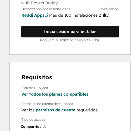
with Project Buddy.
Desarrollado por
Instalaciones
Clasificación
Reddi Apps
Más de 100 instalaciones
2
(
1
)
Inicia sesión para instalar
Requiere suscripción a Project Buddy
Requisitos
Plan de HubSpot
Ver todos los planes compatibles
Permisos de cuenta de HubSpot
Ver los
permisos de cuenta
requeridos
Tipo de acceso
Compartida