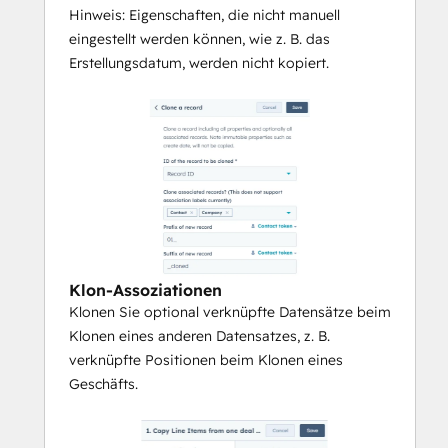
(Kontakte, Unternehmen, Angebote, 
Hinweis: Eigenschaften, die nicht manuell
Tickets, benutzerdefinierte Objekte).
eingestellt werden können, wie z. B. das
Alle Fehler oder Probleme werden in 
Erstellungsdatum, werden nicht kopiert.
HubSpot Workflow protokolliert.
Funktionen zum Zusammenführen:
Priorisieren Sie den primären 
Datensatz auf der Grundlage einer 
Eigenschaft.
Priorisieren Sie die Reihenfolge der 
Zusammenführung von Datensätzen 
alphabetisch, numerisch oder nach 
Klon-Assoziationen
Datum.
Klonen Sie optional verknüpfte Datensätze beim
Hinzufügen verschiedener Regeln für 
Klonen eines anderen Datensatzes, z. B.
den Abgleich von Datensätzen und 
verknüpfte Positionen beim Klonen eines
Ausnahmen.
Geschäfts.
Vollständig innerhalb von HubSpot 
Workflows verwaltet - nach der Installation 