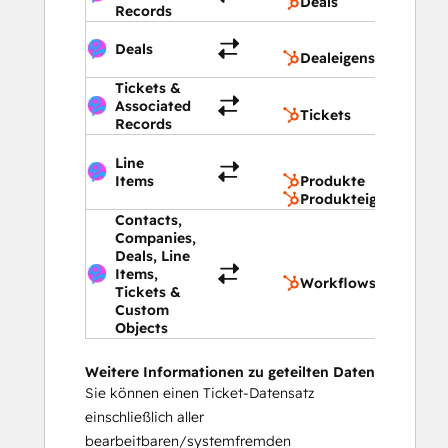
Deals
Records
Dealei
Deals
Dealeigenschaften
Tickets &
Tickets
Associated
Tickets
Records
Produk
Line
Produk
Items
Produkte
Produkteigenschafte
Contacts,
Companies,
Deals, Line
Workfl
Items,
Workflows
Tickets &
Custom
Objects
Weitere Informationen zu geteilten Daten
Sie können einen Ticket-Datensatz
einschließlich aller
bearbeitbaren/systemfremden