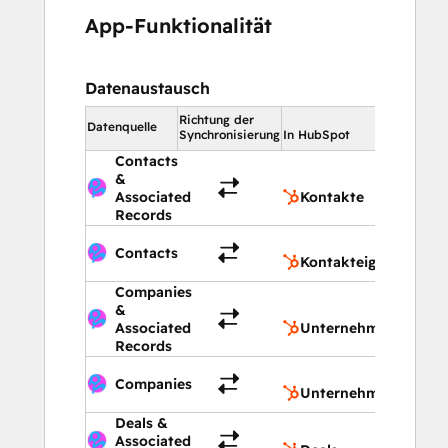
App-Funktionalität
Datenaustausch
Richtung der
In HubSpot
Datenquelle
Synchronisierung
In HubSpot
Contacts
&
Kontak
Associated
Kontakte
Records
Kontak
Contacts
Kontakteigenschafte
Companies
&
Unter
Associated
Unternehmen
Records
Untern
Companies
Unternehmenseigens
Deals &
Deals
Associated