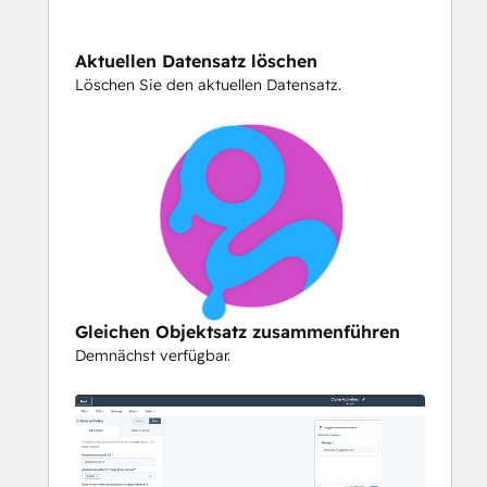
Sie pro Monat nutzen.
Aktuellen Datensatz löschen
Integration Glue speichert keine Daten, 
Löschen Sie den aktuellen Datensatz.
wenn Sie diese App verwenden; sie liest 
lediglich Daten und gibt sie an Ihr eigenes 
HubSpot-Portal aus.
Gleichen Objektsatz zusammenführen
Demnächst verfügbar.