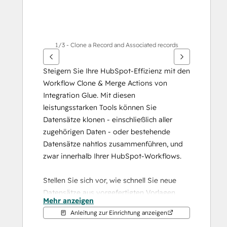
1/3 - Clone a Record and Associated records
Steigern Sie Ihre HubSpot-Effizienz mit den 
Workflow Clone & Merge Actions von 
Integration Glue. Mit diesen 
leistungsstarken Tools können Sie 
Datensätze klonen - einschließlich aller 
zugehörigen Daten - oder bestehende 
Datensätze nahtlos zusammenführen, und 
zwar innerhalb Ihrer HubSpot-Workflows.
Stellen Sie sich vor, wie schnell Sie neue 
Datensätze aus vorgefertigten Vorlagen 
Mehr anzeigen
erstellen und so die Erstellungszeit für 
Anleitung zur Einrichtung anzeigen
gängige Elemente wie Angebote und 