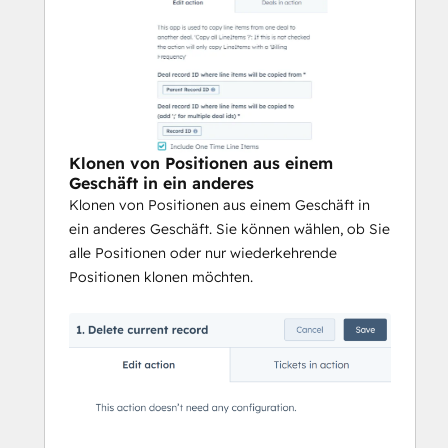
müssen Sie sich nicht bei einem anderen 
System anmelden, um Ihre 
Zuordnungsaktionen zu verwalten.
Wenn Sie sich für Integration Glue 
registrieren, erhalten Sie Zugriff auf eine 
ganze Reihe von HubSpot-Workflow- und 
Klonen von Positionen aus einem
Datenproduktivitätsaktionen, wie z. B. 
Geschäft in ein anderes
Aktionen zum Zuordnen von Datensätzen, 
Klonen von Positionen aus einem Geschäft in
Abrufen von 
ein anderes Geschäft. Sie können wählen, ob Sie
Benutzer-/Eigentümerinformationen und 
alle Positionen oder nur wiederkehrende
Hinzufügen zu einer Eigenschaft oder 
Positionen klonen möchten.
Berechnen eines Datums.
Die Preise für Integration Glue basieren auf 
der Nutzung, d.h. Sie können alle unsere 
Anwendungen zusammen unter einer 
einzigen Lizenz nutzen und es wird Ihnen 
nur das gesamte Guthaben berechnet, das 