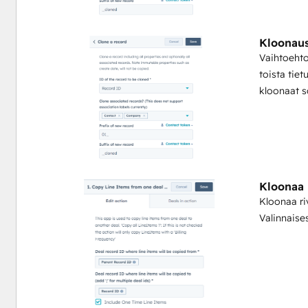
tuottavuustoimintoja, kuten toimintoja tietueiden yhdistä
ominaisuuden lisäämiseen tai päivämäärän laskemiseen.
Kloonaus
Vaihtoehtoi
Integration Gluen hinnoittelu perustuu käyttöön, joten vo
toista tiet
lisenssillä, ja sinulta veloitetaan vain käyttämäsi kredii
kloonaat 
Integration Glue ei säilytä mitään tietoja, kun käytät tät
portaaliisi.
Kloonaa 
Kloonaa r
Valinnaises