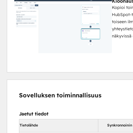
Kloonau
Kopioi toi
HubSpot-tie
toiseen il
yhteystieto
näkyvissä e
Sovelluksen toiminnallisuus
Jaetut tiedot
Tietolähde
Synkronnoinin