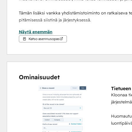
Tämän lisäksi vankka yhdistämistoiminto on ratkaiseva tek
pitämisessä siistinä ja järjestyksessä.
Näytä enemmän
Kloonausominaisuudet:
Katso asennusopas
Valitse valinnaisesti Kloonattavat Associated-tietuee
Aseta valinnaisesti uusien tietueiden etuliite ja loppul
Kloonaa mikä tahansa objektitietue (yhteystiedot, yr
Kaikki virheet tai ongelmat kirjataan HubSpot Work
Yhdistämisominaisuudet:
Ominaisuudet
Ensisijaisen tietueen priorisointi ominaisuuden perus
Tietueen
Tietueiden yhdistämisjärjestyksen priorisointi aak
Kloonaa ti
Lisää erilaisia tietueiden yhteensovitussääntöjä ja 
järjestelm
Täysin hallinnoitavissa HubSpot Workflowssa - kun olet ase
muuhun järjestelmään hallinnoidaksesi yhdistämistoimia.
Huomautus:
luontipäiv
Kun rekisteröidyt Integration Glue -palveluun, saat käyt