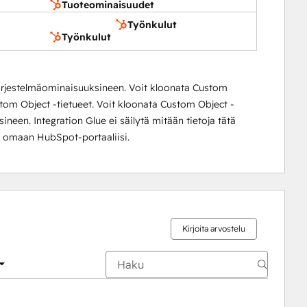
Tuoteominaisuudet
Työnkulut
Työnkulut
järjestelmäominaisuuksineen. Voit kloonata Custom
ustom Object -tietueet. Voit kloonata Custom Object -
een. Integration Glue ei säilytä mitään tietoja tätä
ot omaan HubSpot-portaaliisi.
Kirjoita arvostelu