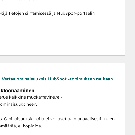
ijä tietojen siirtämisessä ja HubSpot-portaalin 
t.
iite.
itykset, sopimukset, liput, mukautetut objektit).
flow -palveluun.
Vertaa ominaisuuksia HubSpot -sopimuksen mukaan
teella.
 kloonaaminen
kosjärjestyksessä, numeroituna tai päivämäärän mukaan.
etue kaikkine muokattavine/ei-
poissulkemissääntöjä.
äominaisuuksineen.
ntanut sen, sinun ei tarvitse kirjautua mihinkään 
 Ominaisuuksia, joita ei voi asettaa manuaalisesti, kuten
ämäärää, ei kopioida.
töösi koko joukon HubSpot Workflow- ja Data-