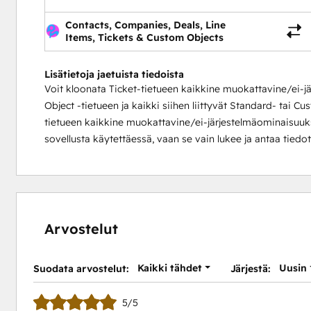
Contacts, Companies, Deals, Line
Items, Tickets & Custom Objects
Lisätietoja jaetuista tiedoista
Voit kloonata Ticket-tietueen kaikkine muokattavine/ei-
Object -tietueen ja kaikki siihen liittyvät Standard- tai C
tietueen kaikkine muokattavine/ei-järjestelmäominaisuuksin
sovellusta käytettäessä, vaan se vain lukee ja antaa tied
Arvostelut
Kaikki tähdet
Uusin
Suodata arvostelut:
Järjestä:
5/5