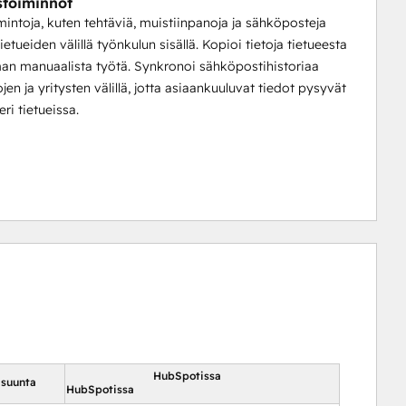
stoiminnot
mintoja, kuten tehtäviä, muistiinpanoja ja sähköposteja
tueiden välillä työnkulun sisällä. Kopioi tietoja tietueesta
man manuaalista työtä. Synkronoi sähköpostihistoriaa
jen ja yritysten välillä, jotta asiaankuuluvat tiedot pysyvät
ri tietueissa.
HubSpotissa
 suunta
HubSpotissa