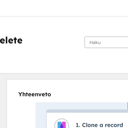
elete
Yhteenveto
Katso
muita
kohteita
käyttämällä