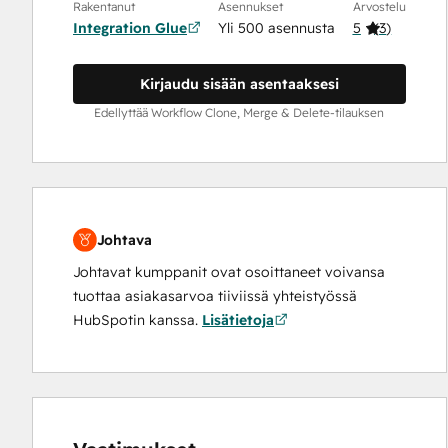
Rakentanut
Asennukset
Arvostelu
Integration Glue
Yli 500 asennusta
5
(
3
)
Kirjaudu sisään asentaaksesi
Edellyttää Workflow Clone, Merge & Delete-tilauksen
Johtava
Johtavat kumppanit ovat osoittaneet voivansa
tuottaa asiakasarvoa tiiviissä yhteistyössä
HubSpotin kanssa.
Lisätietoja