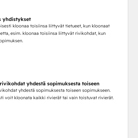
miseen, käyttäjä-/omistajatietojen hankkimiseen ja 
 yhdistykset
sesti kloonaa toisiinsa liittyvät tietueet, kun kloonaat
it käyttää kaikkia sovelluksiamme yhdessä yhdellä 
uetta, esim. kloonaa toisiinsa liittyvät rivikohdat, kun
ttien kokonaismäärä kuukaudessa.
sopimuksen.
ä sovellusta; se vain lukee ja antaa tiedot omaan HubSpot-
rivikohdat yhdestä sopimuksesta toiseen
ivikohdat yhdestä sopimuksesta toiseen sopimukseen.
ti voit kloonata kaikki rivierät tai vain toistuvat rivierät.