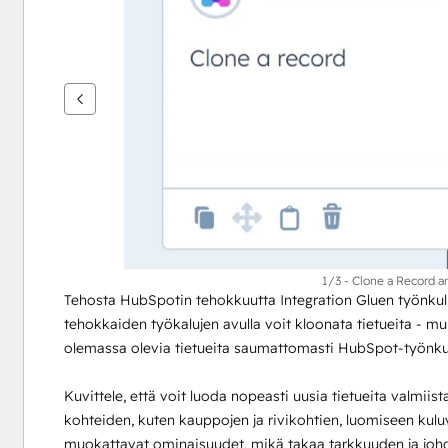
nuolipainikkeita
1/3 - Clone a Record a
Tehosta HubSpotin tehokkuutta Integration Gluen työnkulu
tehokkaiden työkalujen avulla voit kloonata tietueita - muka
olemassa olevia tietueita saumattomasti HubSpot-työnkul
Kuvittele, että voit luoda nopeasti uusia tietueita valmiis
kohteiden, kuten kauppojen ja rivikohtien, luomiseen ku
muokattavat ominaisuudet, mikä takaa tarkkuuden ja jo