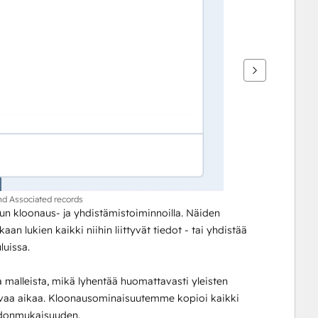
nd Associated records
n kloonaus- ja yhdistämistoiminnoilla. Näiden 
an lukien kaikki niihin liittyvät tiedot - tai yhdistää 
uissa.
ta malleista, mikä lyhentää huomattavasti yleisten 
luvaa aikaa. Kloonausominaisuutemme kopioi kaikki 
hdonmukaisuuden. 