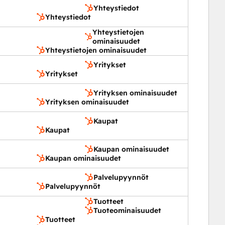
Yhteystiedot
Yhteystiedot
Yhteystietojen
ominaisuudet
Yhteystietojen ominaisuudet
Yritykset
Yritykset
Yrityksen ominaisuudet
Yrityksen ominaisuudet
Kaupat
Kaupat
Kaupan ominaisuudet
Kaupan ominaisuudet
Palvelupyynnöt
Palvelupyynnöt
Tuotteet
Tuoteominaisuudet
Tuotteet