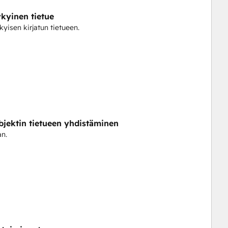
ykyinen tietue
kyisen kirjatun tietueen.
jektin tietueen yhdistäminen
an.