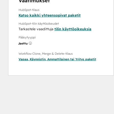
Vaatimukset
HubSpot-tilaus
Katso kaikki yhteensopivat paketit
HubSpot-tilin käyttöoikeudet
Tarkastele vaadittuja
tilin käyttöoikeuksia
Pääsytyyppi
Jaettu
Workflow Clone, Merge & Delete-tilaus
Vapaa
,
Käynnistin
,
Ammattilainen
tai
Yritys
paketit