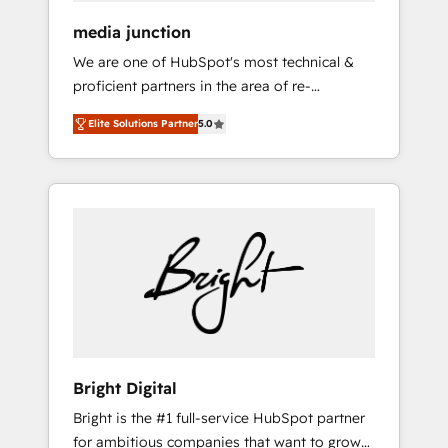
media junction
We are one of HubSpot's most technical &
proficient partners in the area of re-
platforming, website design & development.
Elite Solutions Partner
5.0
We specialize in multi-hub implementations
for mid-market & enterprise companies. We
are woman-owned, powered by coffee, and
we ❤️ dogs. We produce award-winning work
for our clients. 🏆2023 Technical Expertise
Impact Award 🏆2022 Technical Expertise
Impact Award 🏆2022 Platform Migration
Excellence Impact Award 🏆2020 Elite
Solutions Partner 🏆2019 Integrations
HubSpot Impact Award 🏆2019 Marketing
Enablement HubSpot Impact Award 🏆2018
Bright Digital
Website Design HubSpot Impact Award 🏆
Bright is the #1 full-service HubSpot partner
2017 Website Design HubSpot Impact Award
for ambitious companies that want to grow
🏆2016 Growth-Driven Design Agency of the