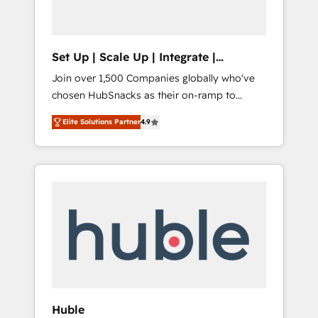
called us “the partner of the future.” Others
agree it is proof of trust built through
measurable impact.
Set Up | Scale Up | Integrate |
HubSnacks FlexPlan
Join over 1,500 Companies globally who've
chosen HubSnacks as their on-ramp to
HubSpot since 2014 Simple pay-as-you-go
Elite Solutions Partner
4.9
plans that accelerate value... 1️⃣ Set Up |
Onboarding New or Check-fixing existing
HubSpot portals 2️⃣ Scale Up | 100% HubSpot
Task Execution... Global 24/7 ... All Experts 3️⃣
Integrate | your entire Tech Stack with
Custom Integrations Slash months from your
API Integration project... ⬅️ Click "Contact
Business" ⬅️ to access 150+ Kickstart
Integration templates that put HubSpot in
the center of your tech stack, syncing... 🛍️
Shopify or WooCommerce 💲 Stripe or
Huble
Paypal 💰 Sage or Netsuite 🤖 Google or