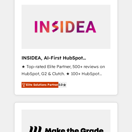
INSIDEA, AI-First HubSpot
Onboarding & RevOps
★ Top-rated Elite Partner, 500+ reviews on
HubSpot, G2 & Clutch. ★ 100+ HubSpot
Certified Experts & Trainers across the team
Elite Solutions Partner
5.0
★ 1,500+ implementations across five
continents ★ AI-First, RevOps-led,
Onboarding obsessed ★ Company of the
Year 2024/25 INSIDEA helps growing
companies turn HubSpot into a revenue
engine. We onboard your team, migrate your
data, and build AI-powered workflows that