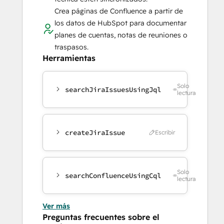
Crea páginas de Confluence a partir de
los datos de HubSpot para documentar
planes de cuentas, notas de reuniones o
traspasos.
Herramientas
Solo
searchJiraIssuesUsingJql
lectura
createJiraIssue
Escribir
Solo
searchConfluenceUsingCql
lectura
Ver más
Preguntas frecuentes sobre el