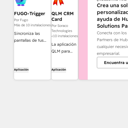
Crea una so
personalizad
FUGO-Trigger
QLM CRM
ayuda de H
Card
Por Fugo
Solutions Pa
Más de 10 instalaciones
Por Soraco
Technologies
Conecta con los
Sincroniza las
<10 instalaciones
Partners de Hub
pantallas de tus
La aplicación
cualquier neces
televisores con
QLM para
empresarial.
HubSpot para
HubSpot te
celebrar los éxitos
Encuentra u
permite
y realizar un
Aplicación
Aplicación
consultar la
seguimiento de las
información
ventas en tiempo
de las
real
licencias
asociadas a
un cliente
directamente
desde
HubSpot, en