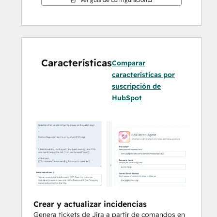
crear, leer y actualizar páginas de 
documentación directamente desde 
HubSpot
Automatizar tareas repetitivas
: 
generar tickets a partir de notas de 
Características
reuniones, especificaciones o 
Comparar
conversaciones con clientes
características por
suscripción de
HubSpot
Crear y actualizar incidencias
Genera tickets de Jira a partir de comandos en