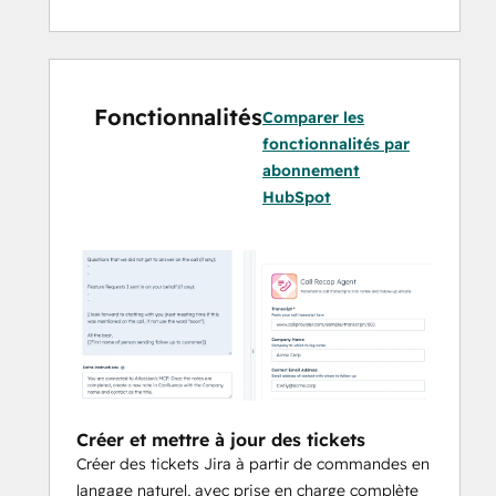
lire et mettre à jour des pages de 
documentation directement depuis 
HubSpot
D'automatiser les tâches répétitives
Fonctionnalités
— Générer des tickets à partir de 
Comparer les
comptes-rendus de réunion, de 
fonctionnalités par
cahiers des charges ou de 
abonnement
conversations avec les clients
HubSpot
Créer et mettre à jour des tickets
Créer des tickets Jira à partir de commandes en
langage naturel, avec prise en charge complète