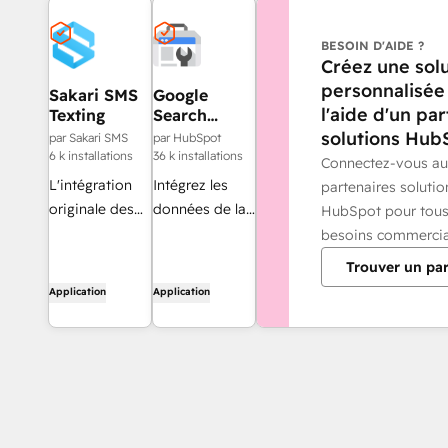
BESOIN D'AIDE ?
Créez une sol
personnalisée
Sakari SMS
Google
l'aide d'un pa
Texting
Search
Console
solutions Hub
par Sakari SMS
par HubSpot
6 k installations
36 k installations
Connectez-vous a
L'intégration
Intégrez les
partenaires solutio
originale des
données de la
HubSpot pour tous
SMS pour
Search Console
besoins commercia
HubSpot, avec
de Google aux
Trouver un par
messagerie
outils SEO de
Application
Application
bidirectionnelle
HubSpot.
et
automatisée.