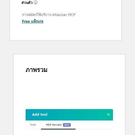
ส่วนตัว
การสมัครใช้บริการ Atlassian MCP
Free
แพ็กเกจ
ภาพรวม
ใช้
ปุ่ม
ลูก
ศร
เพื่อ
ดู
ราย
กา