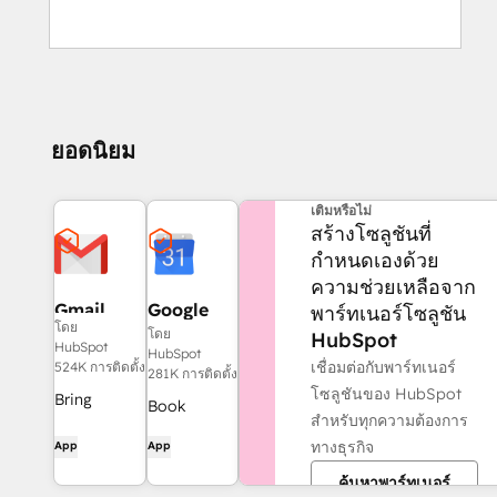
ยอดนิยม
ต้องการความช่วยเหลือเพิ่ม
เติมหรือไม่
สร้างโซลูชันที่
กำหนดเองด้วย
ความช่วยเหลือจาก
Gmail
Google
พาร์ทเนอร์โซลูชัน
โดย
Calendar
โดย
HubSpot
HubSpot
HubSpot
เชื่อมต่อกับพาร์ทเนอร์
524K การติดตั้ง
281K การติดตั้ง
โซลูชันของ HubSpot
Bring
Book
สำหรับทุกความต้องการ
HubSpot to
meetings
ทางธุรกิจ
App
App
your inbox
quickly and
with the
ค้นหาพาร์ทเนอร์
easily with