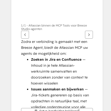
1/1 - Atlassian binnen de MCP Tools voor Breeze
Studio-agenten
Zodra er verbinding is gemaakt met een 
Breeze Agent, biedt de Atlassian MCP uw 
agents de mogelijkheid om:
Zoeken in Jira en Confluence
 — 
Inhoud in je hele Atlassian-
werkruimte samenvatten en 
doorzoeken zonder van context te 
hoeven wisselen
Issues aanmaken en bijwerken
 — 
Jira-tickets genereren op basis van 
opdrachten in natuurlijke taal, met 
volledige ondersteuning voor alle 
Setup-handleiding bekijken