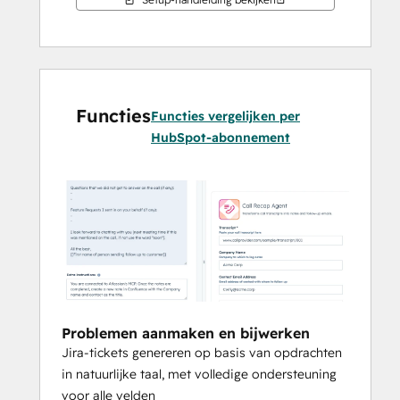
velden
Confluence-pagina’s beheren
 — 
Documentatiepagina’s rechtstreeks 
vanuit HubSpot aanmaken, lezen en 
bijwerken
Functies
Herhalend werk automatiseren
 — 
Functies vergelijken per
Tickets genereren op basis van 
HubSpot-abonnement
vergadernotities, specificaties of 
gesprekken met klanten
Problemen aanmaken en bijwerken
Jira-tickets genereren op basis van opdrachten
in natuurlijke taal, met volledige ondersteuning
voor alle velden