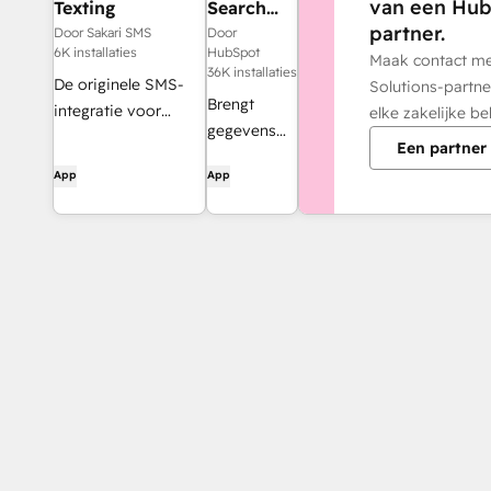
van een Hub
Texting
Search
Console
partner.
Door Sakari SMS
Door
6K installaties
HubSpot
Maak contact m
36K installaties
De originele SMS-
Solutions-partne
Brengt
integratie voor
elke zakelijke be
gegevens
HubSpot met
Een partner
van de
tweerichtingsverkeer
App
App
Google
en
Search
geautomatiseerde
Console
berichten.
naar de
HubSpot
SEO-tools.