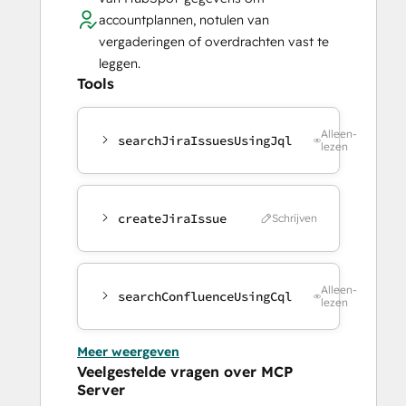
accountplannen, notulen van
vergaderingen of overdrachten vast te
leggen.
Tools
Alleen-
searchJiraIssuesUsingJql
lezen
createJiraIssue
Schrijven
Alleen-
searchConfluenceUsingCql
lezen
Meer weergeven
Veelgestelde vragen over MCP
Server