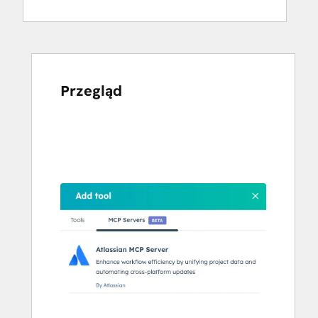
Przegląd
Użyj
klawiszy
strzałek,
aby
przeglądać
inne
elementy