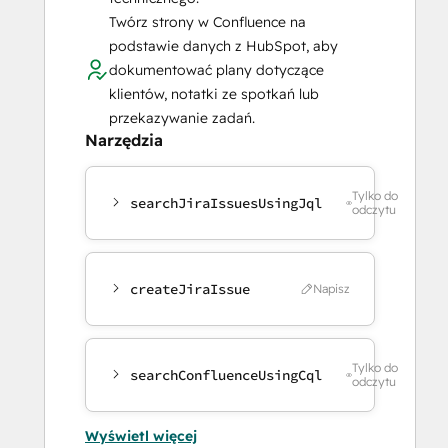
Twórz strony w Confluence na
podstawie danych z HubSpot, aby
dokumentować plany dotyczące
klientów, notatki ze spotkań lub
przekazywanie zadań.
Narzędzia
Tylko do
searchJiraIssuesUsingJql
odczytu
createJiraIssue
Napisz
Tylko do
searchConfluenceUsingCql
odczytu
Wyświetl więcej