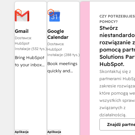
CZY POTRZEBUJE
POMOCY?
Stwórz
Gmail
Google
niestandard
Calendar
Dostawca:
rozwiązanie z
HubSpot
Dostawca:
pomocą part
Instalacje (532 tys.)
HubSpot
Instalacje (288 tys.)
Solutions Par
Bring HubSpot
HubSpot.
Book meetings
to your inbox
quickly and
Skontaktuj się z
with the
easily with
partnerami HubS
HubSpot
HubSpot and
zakresie rozwiąza
integration for
Google
które pomogą we
Gmail.
Calendar.
wszystkich spraw
związanych z
działalnością.
Znajdź partn
Aplikacja
Aplikacja