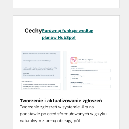
tworzenie, przeglądanie i 
aktualizowanie stron dokumentacji 
bezpośrednio z HubSpot
Automatyzować powtarzalne 
Cechy
zadania
 — generować zgłoszenia na 
Porównaj funkcje według
podstawie notatek ze spotkań, 
planów HubSpot
specyfikacji lub rozmów z klientami
Tworzenie i aktualizowanie zgłoszeń
Tworzenie zgłoszeń w systemie Jira na
podstawie poleceń sformułowanych w języku
naturalnym z pełną obsługą pól