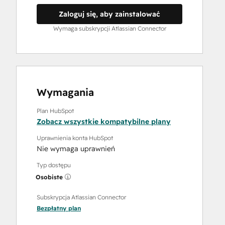
Zaloguj się, aby zainstalować
Wymaga subskrypcji Atlassian Connector
Wymagania
Plan HubSpot
Zobacz wszystkie kompatybilne plany
Uprawnienia konta HubSpot
Nie wymaga uprawnień
Typ dostępu
Osobiste
Subskrypcja Atlassian Connector
Bezpłatny
plan