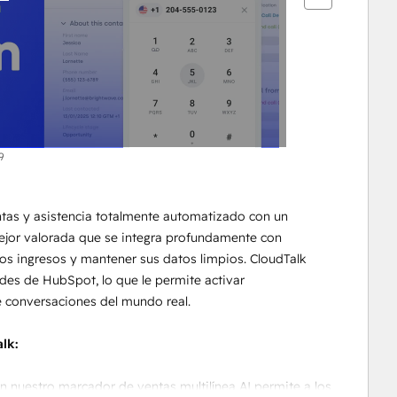
9
as y asistencia totalmente automatizado con un 
mejor valorada que se integra profundamente con 
los ingresos y mantener sus datos limpios. CloudTalk 
es de HubSpot, lo que le permite activar 
 conversaciones del mundo real.
lk:
n nuestro marcador de ventas multilínea AI permite a los 