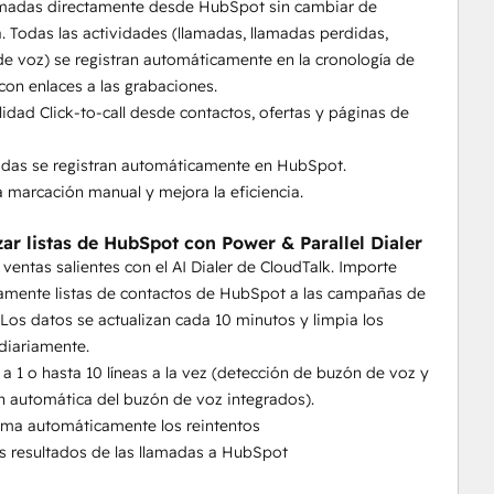
lamadas directamente desde HubSpot sin cambiar de
. Todas las actividades (llamadas, llamadas perdidas,
 cualquier registro de HubSpot sin salir del 
e voz) se registran automáticamente en la cronología de
con enlaces a las grabaciones.
de llamadas, notas, grabaciones y etiquetas.
lidad Click-to-call desde contactos, ofertas y páginas de
ce de forma inteligente tu pestaña activa de HubSpot 
adas se registran automáticamente en HubSpot.
a marcación manual y mejora la eficiencia.
zar listas de HubSpot con Power & Parallel Dialer
s ventas salientes con el AI Dialer de CloudTalk. Importe
amente listas de contactos de HubSpot a las campañas de
 Los datos se actualizan cada 10 minutos y limpia los
diariamente.
 a 1 o hasta 10 líneas a la vez (detección de buzón de voz y
n automática del buzón de voz integrados).
ama automáticamente los reintentos
os resultados de las llamadas a HubSpot