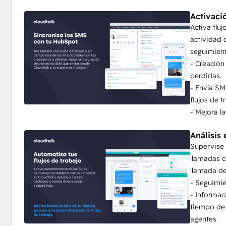
Activaci
Activa flu
actividad 
seguimient
- Creación
perdidas.
- Envía SM
flujos de 
- Mejora l
Análisis 
Supervise 
llamadas c
llamada de
- Seguimie
- Informac
tiempo de 
agentes.