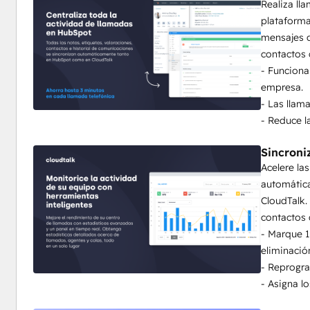
Realiza l
Funciones clave:
plataforma
Click-to-Call CTI:
 Marca números directamente desde
mensajes d
navegador.
contactos 
Sincronización bidireccional:
 Registro automático 
- Funciona
Cambio de pestaña inteligente:
 Nuestro CTI recono
empresa.
para evitar interrupciones de llamadas.
- Las llam
- Reduce l
Sincroni
Acelere la
automátic
CloudTalk.
contactos 
- Marque 1
eliminació
- Reprogr
- Asigna l