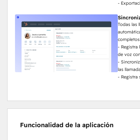
- Exportac
Sincroni
Todas las 
automátic
completos 
- Registra
de voz co
- Sincroni
las llamad
- Registra 
Funcionalidad de la aplicación