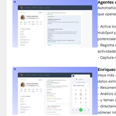
Agentes 
Automatiza
que opera
- Activa l
HubSpot pa
potenciale
- Registra
actividade
- Captura 
Enriquec
Vaya más a
datos estr
- Resúmen
- Análisis
- y temas 
- directa
obtener in