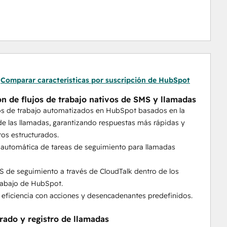
omáticamente.
por agente con la integración de Power Dialer y 
das: active agentes de voz de IA para gestionar la 
irectamente desde los activadores de contactos de 
reservas con agentes de voz de IA
Comparar características por suscripción de HubSpot
as; captura el sentimiento, los temas y los datos 
ón de flujos de trabajo nativos de SMS y llamadas
rear listas e informes más inteligentes.
jos de trabajo automatizados en HubSpot basados en la
lamadas de asistencia en un 66% con la integración 
de las llamadas, garantizando respuestas más rápidas y
os estructurados.
ce Cleanup" elimina automáticamente los contactos de 
 automática de tareas de seguimiento para llamadas
 de HubSpot, lo que evita errores de cumplimiento 
S de seguimiento a través de CloudTalk dentro de los
ización de leads en tiempo real
trabajo de HubSpot.
ción líder que le permite arrastrar y soltar una acción 
a eficiencia con acciones y desencadenantes predefinidos.
rabajo de HubSpot, sin necesidad de Zapier.
n SMS para 2FA
grado y registro de llamadas