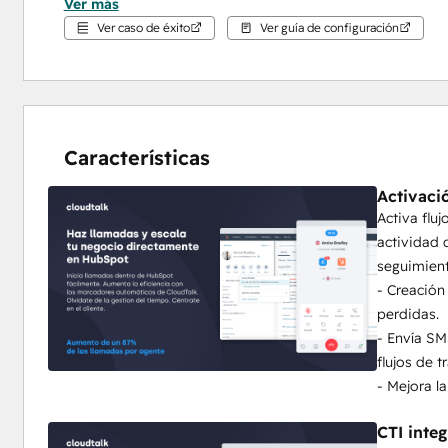
Ver más
representantes impulsar las listas de HubSpot aut
Ver caso de éxito
Ver guía de configuración
De marcación manual a más de 100 llamadas 
HubSpot de CloudTalk.
Automatización AI real:
 No se limite a grabar llama
cualificación saliente o el enrutamiento entrante d
HubSpot.
Características
Cómo Circle Gym consiguió un 150% más de 
Datos basados en IA:
 No te limites a grabar llamad
Activaci
resumidos directamente en HubSpot Activities para c
Activa flu
Cómo el equipo de RateMyAgent redujo las l
actividad 
de HubSpot y la IA de CloudTalk
seguimient
Integridad de los datos:
 Nuestro "Campaign Audien
- Creación
sus campañas de marcador si se eliminan de la lista
perdidas.
incómodos.
- Envía SM
Cómo Aira utiliza CT Power dialer con prior
flujos de 
Acciones de flujo de trabajo nativas:
 La única solu
- Mejora l
"Enviar SMS" directamente dentro de los flujos de t
Cómo utiliza Allycom la compatibilidad co
CTI inte