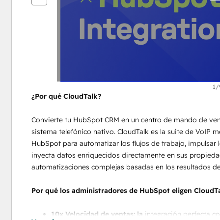
elementos
1/
¿Por qué CloudTalk?
Convierte tu HubSpot CRM en un centro de mando de vent
sistema telefónico nativo. CloudTalk es la suite de VoIP 
HubSpot para automatizar los flujos de trabajo, impulsar 
inyecta datos enriquecidos directamente en sus propiedad
automatizaciones complejas basadas en los resultados de
Por qué los administradores de HubSpot eligen CloudTa
10x Velocidad de ventas: la
 integración perfecta co