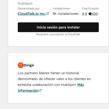
HubSpot.
Desarrollado por
Instalaciones
Clasificación
CloudTalk.io Inc.
3K instalaciones
4,4
(
106
)
Inicia sesión para instalar
Requiere suscripción a CloudTalk
Dirigir
Los partners líderes tienen un historial
demostrado de ofrecer valor a los clientes en
estrecha colaboración con HubSpot.
Más
información