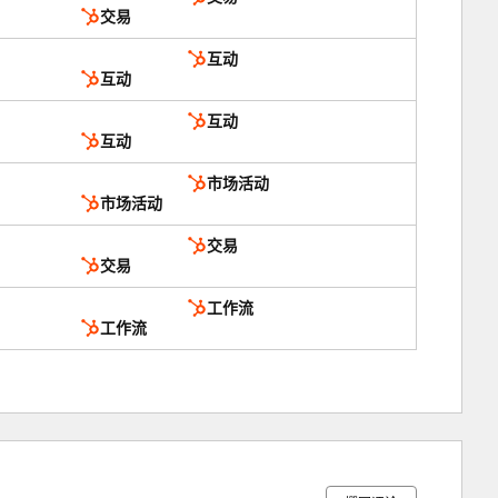
交易
互动
互动
互动
互动
市场活动
市场活动
交易
交易
工作流
工作流
3%
4%
5%
26%
62%
完
完
完
完
完
成
成
成
成
成