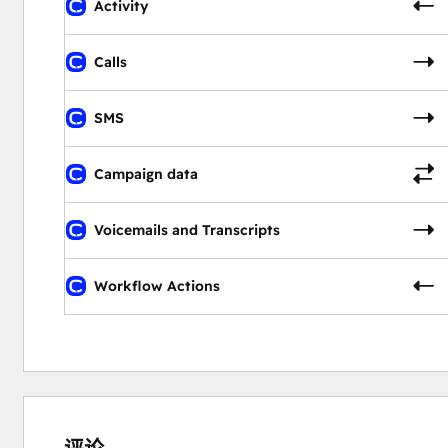
Activity
Calls
SMS
Campaign data
Voicemails and Transcripts
Workflow Actions
3%
4%
5%
26%
62%
完
完
完
完
完
成
成
成
成
成