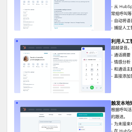
- 从 H
常规呼叫等
- 自动将语
- 捕捉人
利用人工
超越录音。C
- 通话摘要
- 情感分析
- 和通话主
- 直接添加
触发本地
根据呼叫活
的跟进。
- 为未接
- 在 Hub