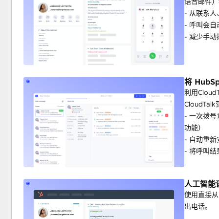
语音邮件）
- 从联系
- 呼叫会自
- 减少手
将 HubSp
利用Clou
Cloud
- 一次拨
功能）
- 自动重
- 将呼叫结
人工智能
使用直接从
出电话。