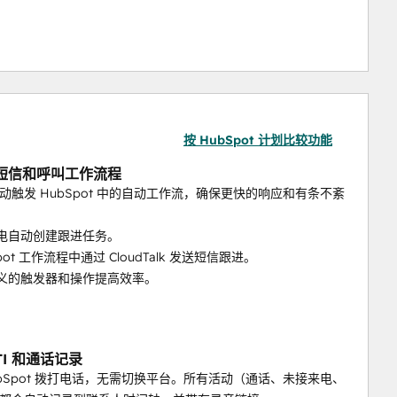
提高 150
ubSpot 活动中捕捉情感、主题和摘要数据，以创建更智能
工智能和HubSpot集成将支持呼叫减少66%。
我们的 "营销活动受众清理 "功能会自动将其从拨号器营销活动中
索优先级排序
按 HubSpot 计划比较功能
拖放 "发送短信 "操作的领先解决方案--无需 Zapier。
短信和呼叫工作流程
动触发 HubSpot 中的自动工作流，确保更快的响应和有条不紊
来电自动创建跟进任务。
无需离开浏览器。
Spot 工作流程中通过 CloudTalk 发送短信跟进。
定义的触发器和操作提高效率。
Spot 标签，防止铃声中断。
TI 和通话记录
ubSpot 拨打电话，无需切换平台。所有活动（通话、未接来电、