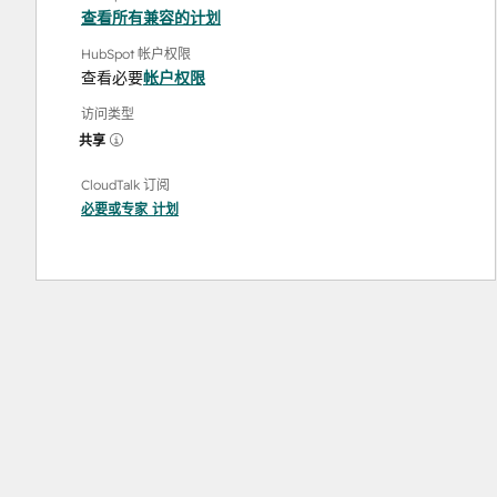
查看所有兼容的计划
HubSpot 帐户权限
查看必要
帐户权限
访问类型
共享
CloudTalk 订阅
必要
或
专家
计划