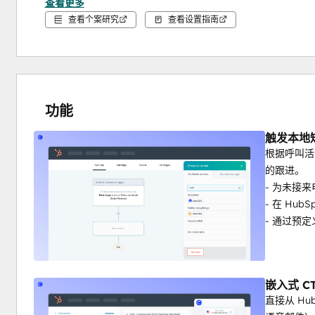
查看更多
Circle Gym 如何通过人工智能语音代理将预订量
查看个案研究
查看设置指南
人工智能驱动的数据：
不只是记录通话，还可以直接在 H
的列表和报告。
RateMyAgent团队如何利用CloudTalk的人
数据完整性：
如果联系人从 HubSpot 列表中删除，
删除，从而防止出现令人尴尬的合规性错误。
功能
Aira 如何使用 CT Power 拨号器进行实时线
本地工作流操作：
唯一可让您直接在 HubSpot 工作流中
触发本地
Allycom 如何使用短信支持 2FA
根据呼叫活
的跟进。
关键功能：
- 为未接
点击呼叫 CTI：
从任何 HubSpot 记录中直接拨号，
- 在 Hub
双向同步：
自动记录通话、备注、录音和标签。
- 通过预
智能标签切换：
我们的 CTI 可智能识别您的活动 Hub
嵌入式 C
直接从 H