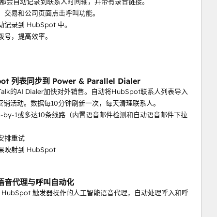
都会自动记录到联系人时间轴，并带有录音链接。
人、交易和公司页面点击呼叫功能。
动记录到 HubSpot 中。
动拨号，提高效率。
ot 列表同步到 Power & Parallel Dialer
dTalk的AI Dialer加快对外销售。自动将HubSpot联系人列表导入
Talk营销活动。数据每10分钟刷新一次，每天清理联系人。
号1-by-1或多达10条线路（内置语音邮件检测和自动语音邮件下拉
新安排重试
果映射到 HubSpot
语音代理与呼叫自动化
 HubSpot 触发器操作的人工智能语音代理，自动处理呼入和呼