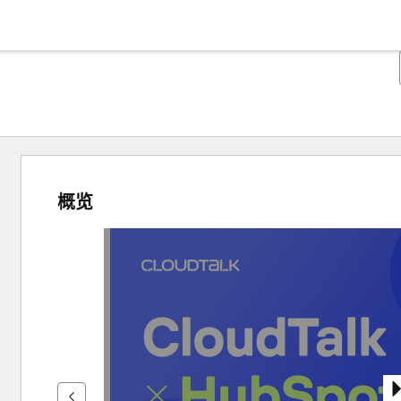
概览
使
用
箭
头
键
查
看
其