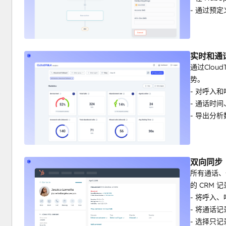
- 通过预
实时和通
通过Clo
势。
- 对呼入
- 通话时
- 导出分
双向同步
所有通话、
的 CRM 
- 将呼入、
- 将通话记
- 选择只