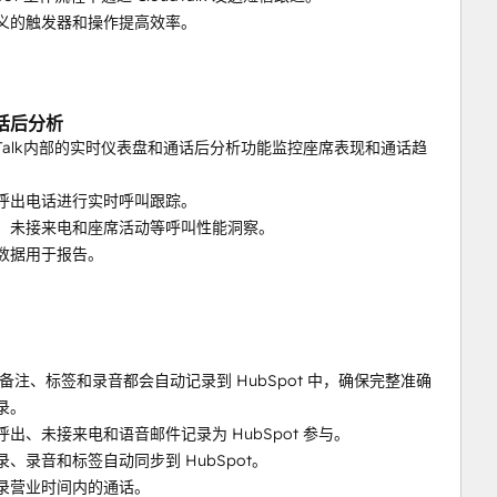
定义的触发器和操作提高效率。
话后分析
udTalk内部的实时仪表盘和通话后分析功能监控座席表现和通话趋
和呼出电话进行实时呼叫跟踪。
间、未接来电和座席活动等呼叫性能洞察。
析数据用于报告。
备注、标签和录音都会自动记录到 HubSpot 中，确保完整准确
记录。
呼出、未接来电和语音邮件记录为 HubSpot 参与。
录、录音和标签自动同步到 HubSpot。
记录营业时间内的通话。