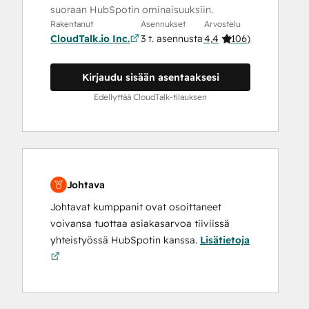
suoraan HubSpotin ominaisuuksiin.
Rakentanut
Asennukset
Arvostelu
CloudTalk.io Inc.
3 t. asennusta
4,4
(
106
)
Kirjaudu sisään asentaaksesi
Edellyttää CloudTalk-tilauksen
Johtava
Johtavat kumppanit ovat osoittaneet
voivansa tuottaa asiakasarvoa tiiviissä
yhteistyössä HubSpotin kanssa.
Lisätietoja