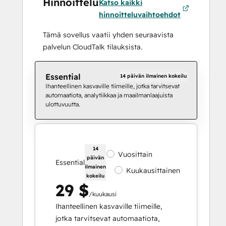
Hinnoittelu
Katso kaikki
hinnoitteluvaihtoehdot
Tämä sovellus vaatii yhden seuraavista
palvelun CloudTalk tilauksista.
Essential
14 päivän ilmainen kokeilu
Ihanteellinen kasvaville tiimeille, jotka tarvitsevat
automaatiota, analytiikkaa ja maailmanlaajuista
ulottuvuutta.
14
Vuosittain
päivän
Essential
ilmainen
Kuukausittainen
kokeilu
29 $
/kuukausi
Ihanteellinen kasvaville tiimeille,
jotka tarvitsevat automaatiota,