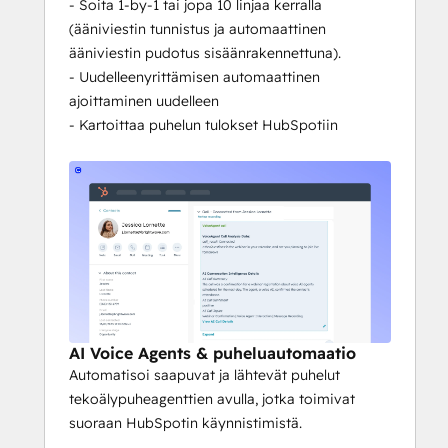
Älykäs välilehden vaihto:
 CTI 
- Soita 1-by-1 tai jopa 10 linjaa kerralla
tunnistaa älykkäästi aktiivisen 
(ääniviestin tunnistus ja automaattinen
HubSpot-välilehden ja estää 
ääniviestin pudotus sisäänrakennettuna).
soittokatkokset.
- Uudelleenyrittämisen automaattinen
ajoittaminen uudelleen
- Kartoittaa puhelun tulokset HubSpotiin
AI Voice Agents & puheluautomaatio
Automatisoi saapuvat ja lähtevät puhelut
tekoälypuheagenttien avulla, jotka toimivat
suoraan HubSpotin käynnistimistä.