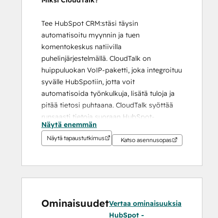
Miksi CloudTalk?
Tee HubSpot CRM:stäsi täysin 
automatisoitu myynnin ja tuen 
komentokeskus natiivilla 
puhelinjärjestelmällä. CloudTalk on 
huippuluokan VoIP-paketti, joka integroituu 
syvälle HubSpotiin, jotta voit 
automatisoida työnkulkuja, lisätä tuloja ja 
pitää tietosi puhtaana. CloudTalk syöttää 
runsaasti tietoja suoraan HubSpot-
Näytä enemmän
ominaisuuksiisi, jolloin voit käynnistää 
Näytä tapaustutkimus
monimutkaisia automaatioita todellisten 
Katso asennusopas
keskustelutulosten perusteella.
Miksi HubSpotin ylläpitäjät valitsevat 
CloudTalkin:
Ominaisuudet
Vertaa ominaisuuksia
10x Sales Velocity:
 saumaton 
HubSpot -