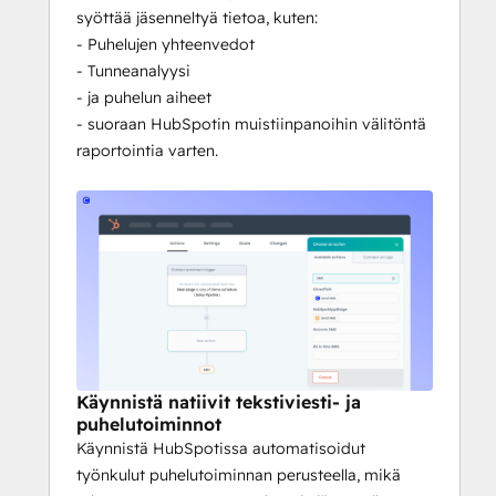
syöttää jäsenneltyä tietoa, kuten:
- Puhelujen yhteenvedot
- Tunneanalyysi
- ja puhelun aiheet
- suoraan HubSpotin muistiinpanoihin välitöntä
raportointia varten.
Käynnistä natiivit tekstiviesti- ja
puhelutoiminnot
Käynnistä HubSpotissa automatisoidut
työnkulut puhelutoiminnan perusteella, mikä