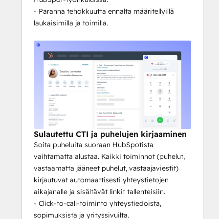
nauhoita puheluita, vaan kaappaa 
- Paranna tehokkuutta ennalta määritellyillä
tunteita, aiheita ja yhteenvetotietoja 
laukaisimilla ja toimilla.
suoraan HubSpot Activities -
palveluun, jotta voit luoda 
älykkäämpiä luetteloita ja raportteja.
Kuinka RateMyAgent-tiimi 
vähensi tukipuheluita 66 % 
CloudTalkin tekoälyn ja 
HubSpot-integraation avulla.
Tietojen eheys:
 "Campaign Audience 
Cleanup" -toimintamme poistaa 
Sulautettu CTI ja puhelujen kirjaaminen
automaattisesti yhteystiedot dialer-
Soita puheluita suoraan HubSpotista
kampanjoistasi, jos ne poistetaan 
vaihtamatta alustaa. Kaikki toiminnot (puhelut,
HubSpot-luettelosta, mikä estää 
vastaamatta jääneet puhelut, vastaajaviestit)
hankalat 
kirjautuvat automaattisesti yhteystietojen
vaatimustenmukaisuusvirheet.
aikajanalle ja sisältävät linkit tallenteisiin.
Miten Aira käyttää CT Power 
- Click-to-call-toiminto yhteystiedoista,
dialeria reaaliaikaisella liidien 
sopimuksista ja yrityssivuilta.