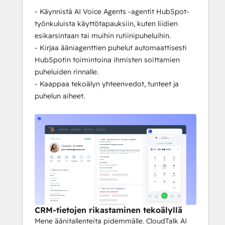
- Käynnistä AI Voice Agents -agentit HubSpot-
työnkuluista käyttötapauksiin, kuten liidien
esikarsintaan tai muihin rutiinipuheluihin.
- Kirjaa ääniagenttien puhelut automaattisesti
HubSpotin toimintoina ihmisten soittamien
puheluiden rinnalle.
- Kaappaa tekoälyn yhteenvedot, tunteet ja
puhelun aiheet.
CRM-tietojen rikastaminen tekoälyllä
Mene äänitallenteita pidemmälle. CloudTalk AI