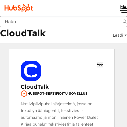
Me
CloudTalk
Markkinapaikka
Sovellukset
CloudTalk
Laadi
App
CloudTalk
HUBSPOT-SERTIFIOITU SOVELLUS
Natiivipilvipuhelinjärjestelmä, jossa on
tekoälyn ääniagentit, tekstiviesti-
automaatio ja monilinjainen Power Dialer.
Kirjaa puhelut, tekstiviestit ja tallenteet