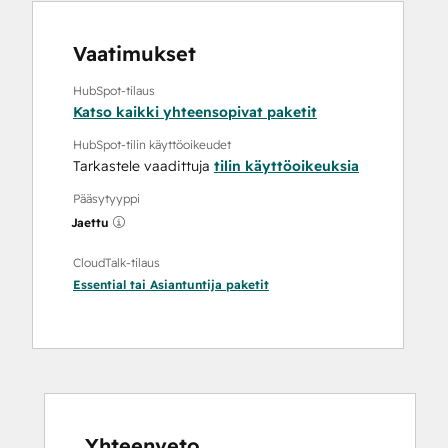
Vaatimukset
HubSpot-tilaus
Katso kaikki yhteensopivat paketit
HubSpot-tilin käyttöoikeudet
Tarkastele vaadittuja
tilin käyttöoikeuksia
Pääsytyyppi
Jaettu
CloudTalk-tilaus
Essential
tai
Asiantuntija
paketit
Yhteenveto