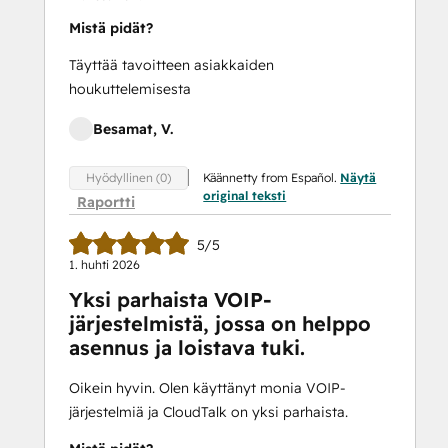
Mistä pidät?
Täyttää tavoitteen asiakkaiden
houkuttelemisesta
Besamat, V.
Käännetty from Español.
Näytä
Hyödyllinen (0)
original teksti
Raportti
5/5
1. huhti 2026
Yksi parhaista VOIP-
järjestelmistä, jossa on helppo
asennus ja loistava tuki.
Oikein hyvin. Olen käyttänyt monia VOIP-
järjestelmiä ja CloudTalk on yksi parhaista.