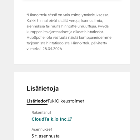
*Hinnoittelu tässä on vain esittelytarkoituksessa.
Kaikki hinnat eivät sisällä veroja, kannustimia,
alennuksia tai muita hinnoittelumuuttujia. Pyydä
kumppanilta ajantasaiset ja oikeat hintatiedot.
HubSpot ei ota vastuuta näistä kumppaneidemme
tarjoamista hintatiedoista. Hinnoittelu päivitetty
viimeksi:
28.04.2026
Lisätietoja
Lisätiedot
Tuki
Oikeustoimet
Rakentanut
CloudTalk.io Inc.
Asennukset
3 t. asennusta