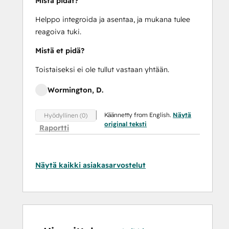
Mistä pidät?
Helppo integroida ja asentaa, ja mukana tulee
reagoiva tuki.
Mistä et pidä?
Toistaiseksi ei ole tullut vastaan yhtään.
Wormington, D.
Käännetty from English.
Näytä
Hyödyllinen (0)
original teksti
Raportti
Näytä kaikki asiakasarvostelut