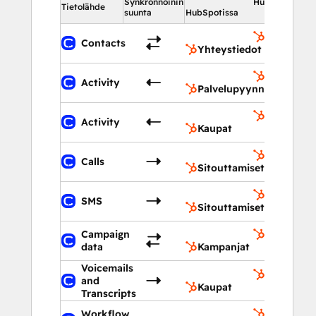
Synkronnoinin
HubSpotissa
Tietolähde
suunta
HubSpotissa
Yhteystie
Contacts
Yhteystiedot
Palvelupy
Activity
Palvelupyynnöt
Kaupat
Activity
Kaupat
Sitouttam
Calls
Sitouttamiset
Sitouttam
SMS
Sitouttamiset
Campaign
Kampanja
data
Kampanjat
Voicemails
Kaupat
and
Kaupat
Transcripts
Workflow
Työnkulut