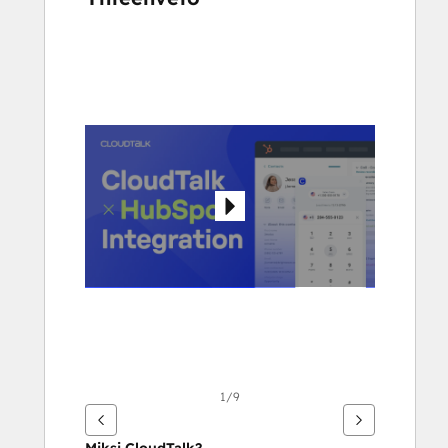
Katso
muita
kohteita
käyttämällä
nuolipainikkeita
1/9