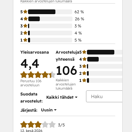
Kaikkien arvostelujen lukumäärä
5
62 %
4
26 %
3
3 %
2
4 %
1
5 %
Yleisarvosana
Arvosteluja
5
4,4
yhteensä
4
106
3
2
Kaikkien
1
Perustuu 106
arvostelujen
arvosteluun
lukumäärä
Suodata
Kaikki tähdet
arvostelut:
Uusin
Järjestä:
3/5
12. kesä 2026