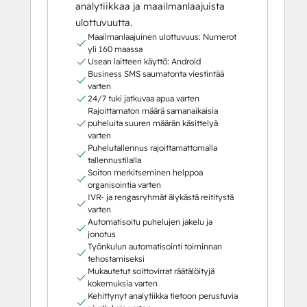
analytiikkaa ja maailmanlaajuista
ulottuvuutta.
Maailmanlaajuinen ulottuvuus: Numerot
yli 160 maassa
Usean laitteen käyttö: Android
Business SMS saumatonta viestintää
varten
24/7 tuki jatkuvaa apua varten
Rajoittamaton määrä samanaikaisia
puheluita suuren määrän käsittelyä
varten
Puhelutallennus rajoittamattomalla
tallennustilalla
Soiton merkitseminen helppoa
organisointia varten
IVR- ja rengasryhmät älykästä reititystä
varten
Automatisoitu puhelujen jakelu ja
jonotus
Työnkulun automatisointi toiminnan
tehostamiseksi
Mukautetut soittovirrat räätälöityjä
kokemuksia varten
Kehittynyt analytiikka tietoon perustuvia