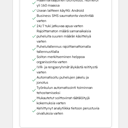
Maailmanlaajuinen ulottuvuus: Numerot
yli 160 maassa
Usean laitteen käyttö: Android
Business SMS saumatonta viestintää
varten
24/7 tuki jatkuvaa apua varten
Rajoittamaton määrä samanaikaisia
puheluita suuren määrän käsittelyä
varten
Puhelutallennus rajoittamattomalla
tallennustilalla
Soiton merkitseminen helppoa
organisointia varten
IVR- ja rengasryhmät älykästä reititystä
varten
Automatisoitu puhelujen jakelu ja
jonotus
Työnkulun automatisointi toiminnan
tehostamiseksi
Mukautetut soittovirrat räätälöityjä
kokemuksia varten
Kehittynyt analytiikka tietoon perustuvia
oivalluksia varten