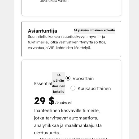
oivalluksia varten
Asiantuntija
14 päivän ilmainen kokeilu
Suunniteltu korkean suorituskyvyn myynti- ja
tukitiimeille, jotka vaativat kehittynyttä soittoa,
valvontaa ja VIP-kohteiden käsittelyä.
14
Vuosittain
päivän
Essential
ilmainen
Kuukausittainen
kokeilu
29 $
/kuukausi
Ihanteellinen kasvaville tiimeille,
jotka tarvitsevat automaatiota,
analytiikkaa ja maailmanlaajuista
ulottuvuutta.