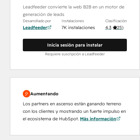
Leadfeeder convierte la web B2B en un motor de
generación de leads
Desarrollado por
Instalaciones
Clasificación
Leadfeeder
7K instalaciones
4,3
(
25
)
Inicia sesión para instalar
Requiere suscripción a Leadfeeder
Aumentando
Los partners en ascenso están ganando terreno
con los clientes y mostrando un fuerte impulso en
el ecosistema de HubSpot.
Más información