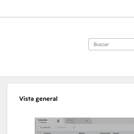
Vista general
Utiliza
las
teclas
de