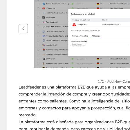
flecha
para
ver
otros
elementos
1/2 - Add New Com
Leadfeeder es una plataforma B2B que ayuda a las empresas 
comprender la intención de compra y crear oportunidades d
entrantes como salientes. Combina la inteligencia del sit
empresas y contactos para apoyar la prospección, cualificac
mercado.
La plataforma está diseñada para organizaciones B2B que c
para impulsar la demanda, pero carecen de visibilidad so