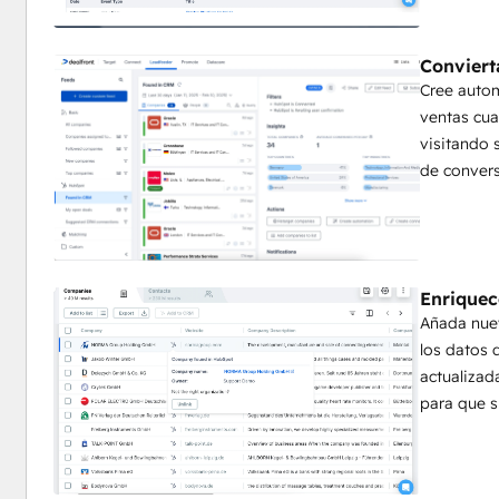
Convierta
Cree auto
ventas cu
visitando 
de convers
Enriquec
Añada nue
los datos 
actualizad
para que s