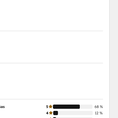
ñas
5
68 %
4
12 %