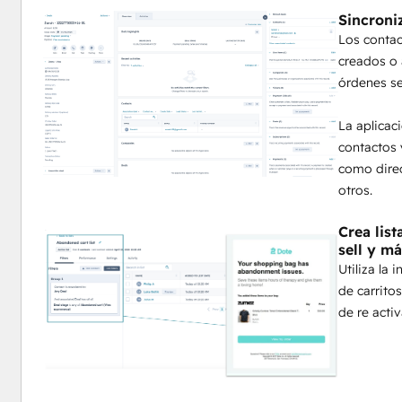
Sincroni
Los contac
creados o 
órdenes se
La aplicac
contactos
como direc
otros.
Crea lis
sell y m
Utiliza la
de carrit
de re acti