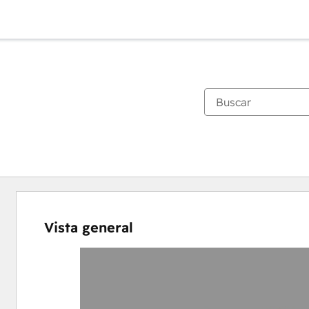
Vista general
Utiliza
las
teclas
de