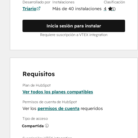
Desarrollado por
Instalaciones
Clasificación
Triario
Más de 40 instalaciones
4
(
1
)
Inicia sesión para instalar
Requiere suscripción a VTEX integration
Requisitos
Plan de HubSpot
Ver todos los planes compatibles
Permisos de cuenta de HubSpot
Ver los
permisos de cuenta
requeridos
Tipo de acceso
Compartida