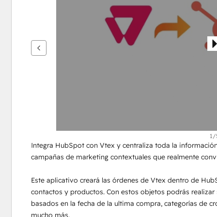
flecha
para
ver
otros
elementos
1/
Integra HubSpot con Vtex y centraliza toda la información 
campañas de marketing contextuales que realmente convi
Este aplicativo creará las órdenes de Vtex dentro de HubS
contactos y productos. Con estos objetos podrás realiza
basados en la fecha de la ultima compra, categorías de cro
mucho más.