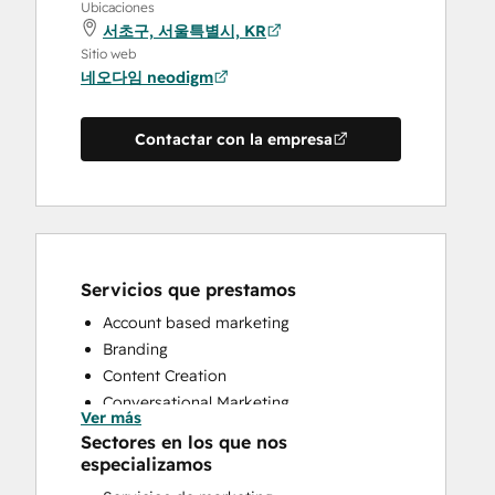
Ubicaciones
서초구, 서울특별시, KR
Sitio web
네오다임 neodigm
Contactar con la empresa
Servicios que prestamos
Account based marketing
Branding
Content Creation
Conversational Marketing
Ver más
Custom API Integrations
Sectores en los que nos
Customer Marketing
especializamos
Customer Success Training