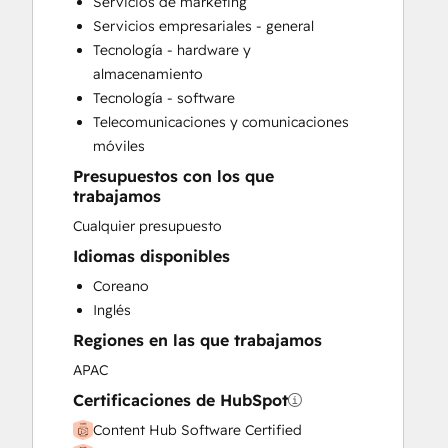
Servicios de marketing
Customer Support Training
Servicios empresariales - general
Email Marketing
Tecnología - hardware y
Full Inbound Marketing Services
almacenamiento
HubSpot Onboarding
Tecnología - software
Knowledge Base Development
Telecomunicaciones y comunicaciones
Paid Advertising
móviles
Sales and Marketing Alignment
Presupuestos con los que
Sales Coaching and Training
trabajamos
Search Engine Optimization
Cualquier presupuesto
Social Media
Video Production
Idiomas disponibles
Website Design
Coreano
Website Development
Inglés
Website Migration
Regiones en las que trabajamos
APAC
Certificaciones de HubSpot
Content Hub Software Certified