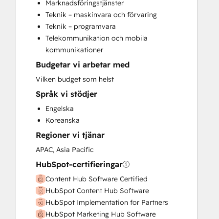
Marknadsföringstjänster
Customer Support Training
Teknik – maskinvara och förvaring
Email Marketing
Teknik – programvara
Full Inbound Marketing Services
Telekommunikation och mobila
HubSpot Onboarding
kommunikationer
Knowledge Base Development
Budgetar vi arbetar med
Paid Advertising
Sales and Marketing Alignment
Vilken budget som helst
Sales Coaching and Training
Språk vi stödjer
Search Engine Optimization
Engelska
Social Media
Koreanska
Video Production
Regioner vi tjänar
Website Design
Website Development
APAC, Asia Pacific
Website Migration
HubSpot-certifieringar
Content Hub Software Certified
HubSpot Content Hub Software
HubSpot Implementation for Partners
HubSpot Marketing Hub Software