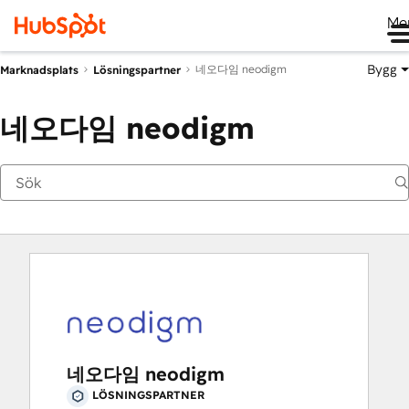
Me
Bygg
네오다임 neodigm
Marknadsplats
Lösningspartner
네오다임 neodigm
네오다임 neodigm
LÖSNINGSPARTNER