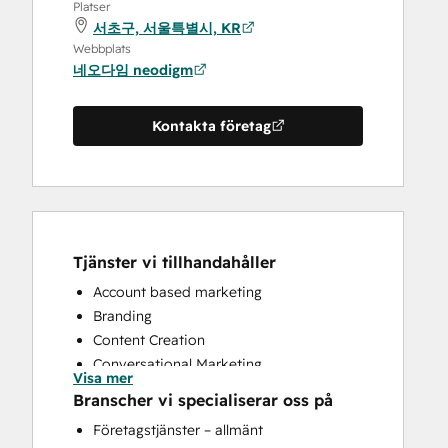
Platser
서초구, 서울특별시, KR
Webbplats
네오다임 neodigm
Kontakta företag
Tjänster vi tillhandahåller
Account based marketing
Branding
Content Creation
Conversational Marketing
Visa mer
Custom API Integrations
Branscher vi specialiserar oss på
Customer Marketing
Företagstjänster – allmänt
Customer Success Training