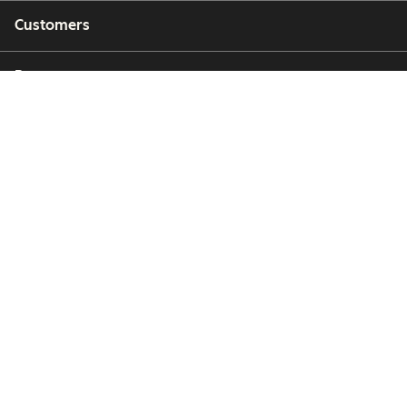
Customers
Partners
Copyright © 2026 HubSpot, Inc.
Legal Center
Privacy Policy
Security
Website Accessibility
Hantera cookies