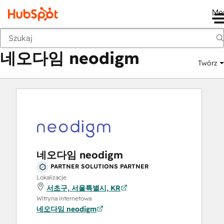
Me
네오다임 neodigm
Moduł Marketplace
Partnerzy rozwiązań
네오다임 neodigm
Twórz
네오다임 neodigm
PARTNER SOLUTIONS PARTNER
Lokalizacje
서초구, 서울특별시, KR
Witryna internetowa
네오다임 neodigm