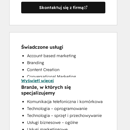
Skontaktuj się z firmą
Świadczone usługi
Account based marketing
Branding
Content Creation
Conversational Marketing
Wyświetl więcej
Custom API Integrations
Branże, w których się
Customer Marketing
specjalizujemy
Customer Success Training
Komunikacja telefoniczna i komórkowa
Customer Support Training
Technologia – oprogramowanie
Email Marketing
Technologia – sprzęt i przechowywanie
Full Inbound Marketing Services
Usługi biznesowe – ogólne
HubSpot Onboarding
Usługi marketingowe