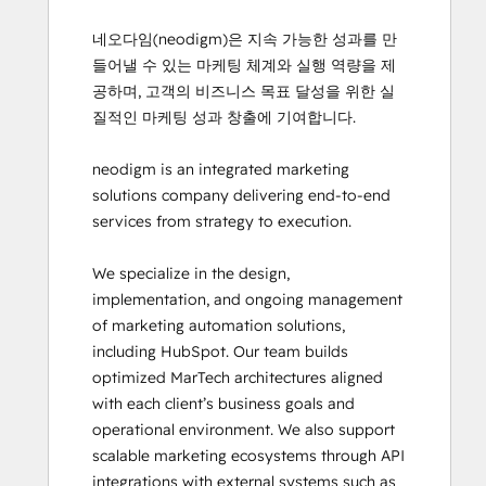
네오다임(neodigm)은 지속 가능한 성과를 만
들어낼 수 있는 마케팅 체계와 실행 역량을 제
공하며, 고객의 비즈니스 목표 달성을 위한 실
질적인 마케팅 성과 창출에 기여합니다.

neodigm is an integrated marketing 
solutions company delivering end-to-end 
services from strategy to execution.

We specialize in the design, 
implementation, and ongoing management 
of marketing automation solutions, 
including HubSpot. Our team builds 
optimized MarTech architectures aligned 
with each client’s business goals and 
operational environment. We also support 
scalable marketing ecosystems through API 
integrations with external systems such as 