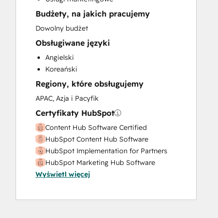
Knowledge Base Development
Budżety, na jakich pracujemy
Paid Advertising
Sales and Marketing Alignment
Dowolny budżet
Sales Coaching and Training
Obsługiwane języki
Search Engine Optimization
Angielski
Social Media
Koreański
Video Production
Regiony, które obsługujemy
Website Design
Website Development
APAC, Azja i Pacyfik
Website Migration
Certyfikaty HubSpot
Content Hub Software Certified
HubSpot Content Hub Software
HubSpot Implementation for Partners
HubSpot Marketing Hub Software
Wyświetl więcej
Certification
HubSpot Sales Hub Software
Certification
HubSpot Solutions Partner