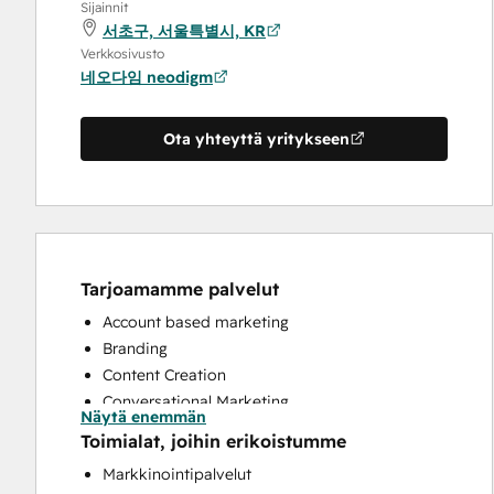
Sijainnit
서초구, 서울특별시, KR
Verkkosivusto
네오다임 neodigm
Ota yhteyttä yritykseen
Tarjoamamme palvelut
Account based marketing
Branding
Content Creation
Conversational Marketing
Näytä enemmän
Custom API Integrations
Toimialat, joihin erikoistumme
Customer Marketing
Markkinointipalvelut
Customer Success Training