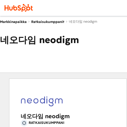
네오다임 neodigm
Markkinapaikka
Ratkaisukumppanit
네오다임 neodigm
네오다임 neodigm
RATKAISUKUMPPANI