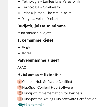
Teknologia – Laitteisto ja Varastointi
Customer Support Training
Teknologia – Ohjelmisto
Email Marketing
Teleala ja Mobiilikommunikointi
Full Inbound Marketing Services
Yrityspalvelut – Yleiset
HubSpot Onboarding
Budjetit, joissa toimimme
Knowledge Base Development
Paid Advertising
Mikä tahansa budjetti
Sales and Marketing Alignment
Tukemamme kielet
Sales Coaching and Training
Englanti
Search Engine Optimization
Korea
Social Media
Palvelemamme alueet
Video Production
Website Design
APAC
Website Development
HubSpot-sertifioinnit
Website Migration
Content Hub Software Certified
HubSpot Content Hub Software
HubSpot Implementation for Partners
HubSpot Marketing Hub Software Certification
Näytä enemmän
HubSpot Sales Hub Software Certification